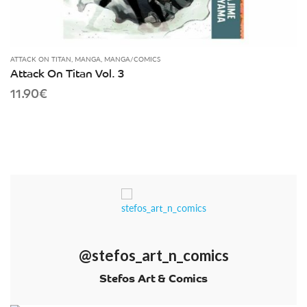
ATTACK ON TITAN
,
MANGA
,
MANGA/COMICS
Attack On Titan Vol. 3
11.90
€
@stefos_art_n_comics
Stefos Art & Comics