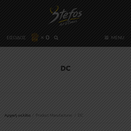
× 0
SEARCH
ΕΙΣΟΔΟΣ
MENU
DC
Αρχική σελίδα
/
Product Manufacturer
/
DC