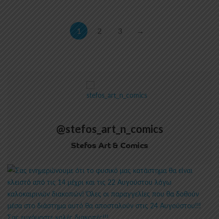
1
2
3
→
@stefos_art_n_comics
Stefos Art & Comics