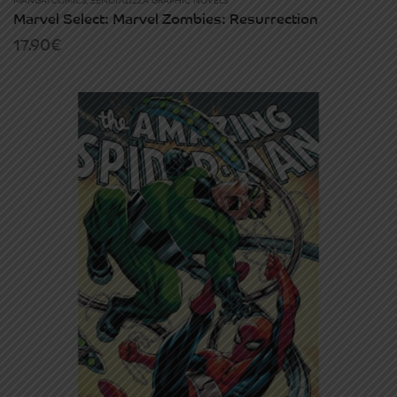
MANGA/COMICS
,
ΞΕΝΌΓΛΩΣΣΑ GRAPHIC NOVELS
Marvel Select: Marvel Zombies: Resurrection
17.90
€