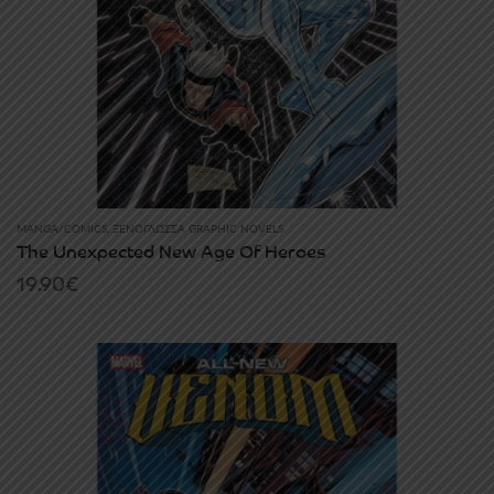
MANGA/COMICS
,
ΞΕΝΌΓΛΩΣΣΑ GRAPHIC NOVELS
The Unexpected New Age Of Heroes
19.90
€