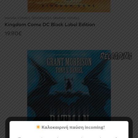
MANGA/COMICS
,
ΞΕΝΌΓΛΩΣΣΑ GRAPHIC NOVELS
Kingdom Come DC Black Label Edition
19.90
€
Καλοκαιρινή παύση incoming!