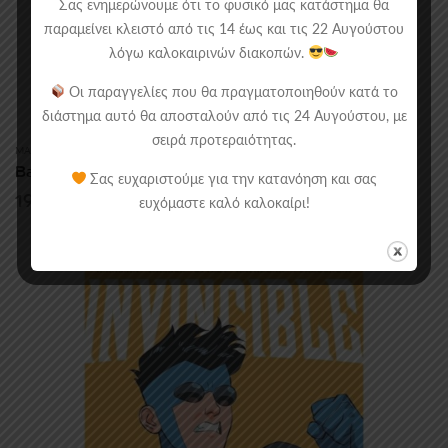
Σας ενημερώνουμε ότι το φυσικό μας κατάστημα θα
παραμείνει κλειστό από τις 14 έως και τις 22 Αυγούστου
λόγω καλοκαιρινών διακοπών.
Οι παραγγελίες που θα πραγματοποιηθούν κατά το
διάστημα αυτό θα αποσταλούν από τις 24 Αυγούστου, με
σειρά προτεραιότητας.
MANGA/COMICS
,
ΞΕΝΌΓΛΩΣΣΑ GRAPHIC NOVELS
Batman R.I.P. (New Edition)
Σας ευχαριστούμε για την κατανόηση και σας
19.90
€
ευχόμαστε καλό καλοκαίρι!