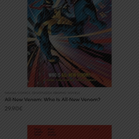
MANGA/COMICS
,
ΞΕΝΌΓΛΩΣΣΑ GRAPHIC NOVELS
All‑New Venom: Who Is All‑New Venom?
29.90
€