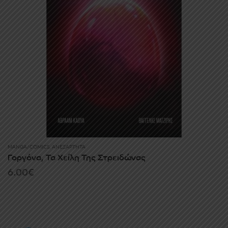
MANGA/COMICS
,
ΑΝΕΞΆΡΤΗΤΑ
Γοργόνα, Τα Χείλη Της Στρειδώνας
6.00
€