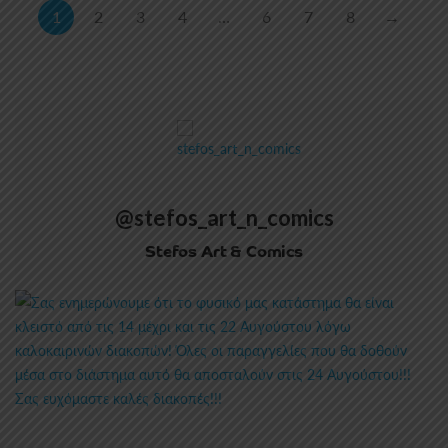
1
2
3
4
…
6
7
8
→
@stefos_art_n_comics
Stefos Art & Comics