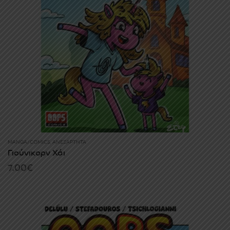
MANGA/COMICS
,
ΑΝΕΞΆΡΤΗΤΑ
Γιούνικορν Χάι
7.00
€