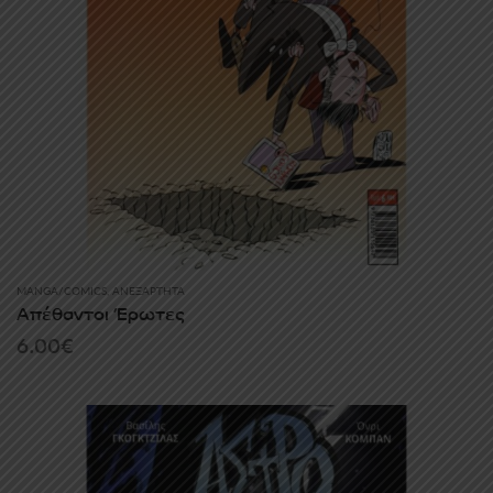
MANGA/COMICS
,
ΑΝΕΞΆΡΤΗΤΑ
Απέθαντοι Έρωτες
6.00
€