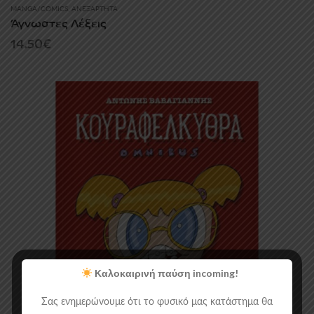
MANGA/COMICS
,
ΑΝΕΞΆΡΤΗΤΑ
Άγνωστες Λέξεις
14.50
€
Καλοκαιρινή παύση incoming!
Σας ενημερώνουμε ότι το φυσικό μας κατάστημα θα