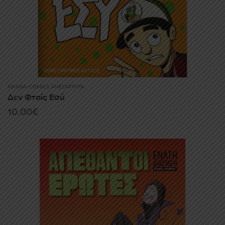
MANGA/COMICS
,
ΑΝΕΞΆΡΤΗΤΑ
Δεν Φταίς Εσύ
10.00
€