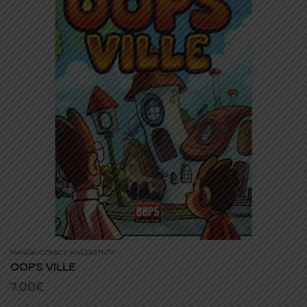
MANGA/COMICS
,
ΑΝΕΞΆΡΤΗΤΑ
OOPS VILLE
7.00
€