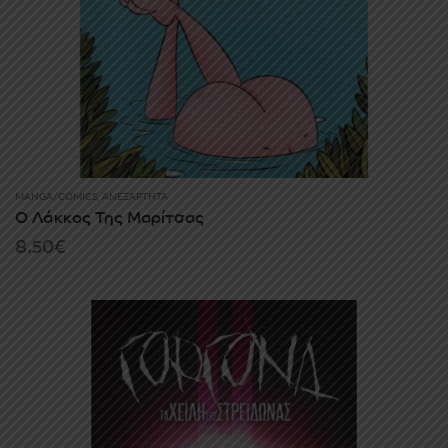
MANGA/COMICS
,
ΑΝΕΞΆΡΤΗΤΑ
Ο Λάκκος Της Μαρίτσας
8.50
€