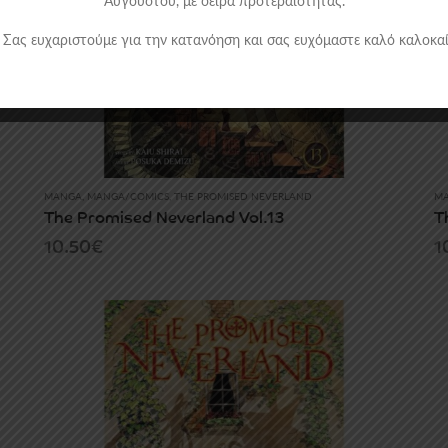
Αυγούστου, με σειρά προτεραιότητας.
Σας ευχαριστούμε για την κατανόηση και σας ευχόμαστε καλό καλοκαί
MANGA
,
MANGA/COMICS
,
THE PROMISED NEVERLAND
M
The Promised Neverland Vol.13
T
10.50
€
1