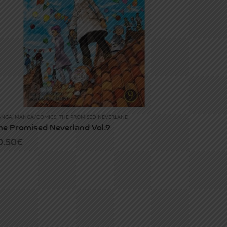
ANGA
,
MANGA/COMICS
,
THE PROMISED NEVERLAND
he Promised Neverland Vol.9
0.50
€