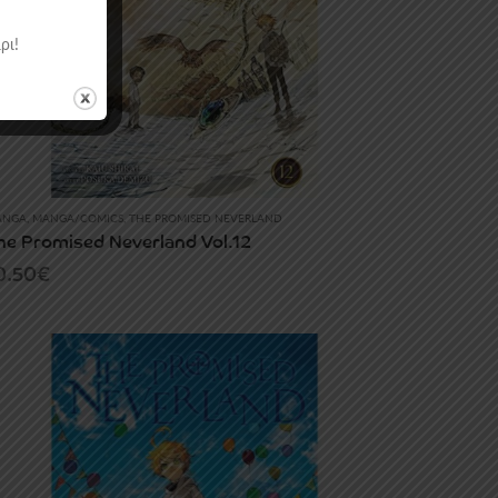
ρι!
ANGA
,
MANGA/COMICS
,
THE PROMISED NEVERLAND
he Promised Neverland Vol.12
0.50
€