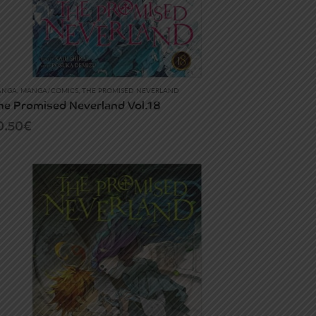
ANGA
,
MANGA/COMICS
,
THE PROMISED NEVERLAND
he Promised Neverland Vol.18
0.50
€