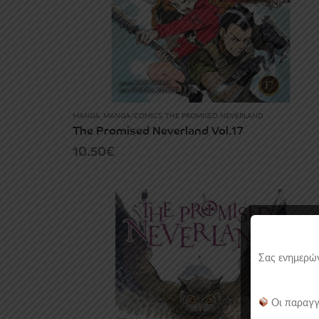
MANGA
,
MANGA/COMICS
,
THE PROMISED NEVERLAND
The Promised Neverland Vol.17
10.50
€
Σας ενημερών
Οι παραγγ