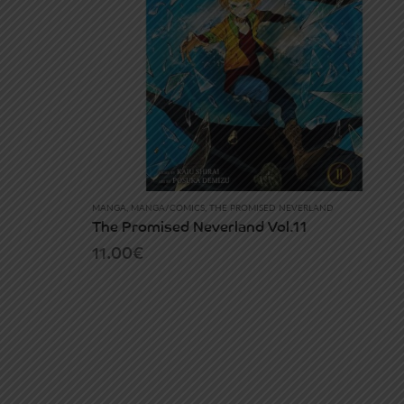
MANGA
,
MANGA/COMICS
,
THE PROMISED NEVERLAND
The Promised Neverland Vol.11
11.00
€