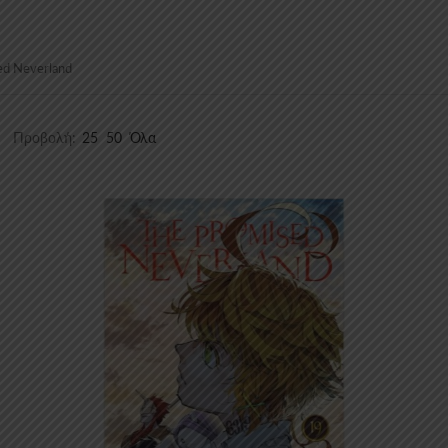
ed Neverland
orted
Προβολή:
25
50
Όλα
by
atest