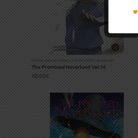
MANGA
,
MANGA/COMICS
,
THE PROMISED NEVERLAND
The Promised Neverland Vol.14
10.50
€