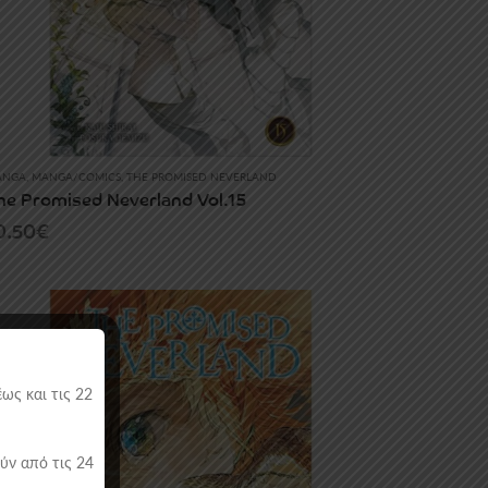
ANGA
,
MANGA/COMICS
,
THE PROMISED NEVERLAND
he Promised Neverland Vol.15
0.50
€
ως και τις 22
ύν από τις 24