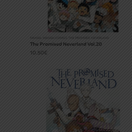
MANGA
,
MANGA/COMICS
,
THE PROMISED NEVERLAND
The Promised Neverland Vol.20
10.50
€