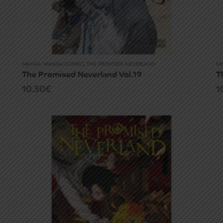
MANGA
,
MANGA/COMICS
,
THE PROMISED NEVERLAND
M
The Promised Neverland Vol.19
T
10.50
€
1