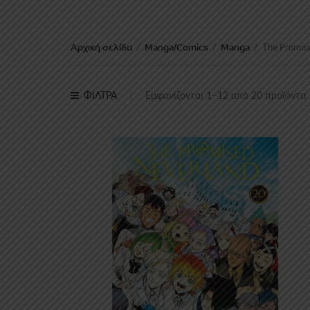
Αρχική σελίδα
Manga/Comics
Manga
/
/
/
The Promis
S
ΦΙΛΤΡΑ
Εμφανίζονται 1–12 από 20 προϊόντα
l