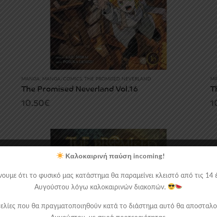
MANGA
,
MANGA/COMICS
,
THE PROMISED NEVERLAND
M
The Promised Neverland Vol.16
T
10.50
€
1
Καλοκαιρινή παύση incoming!
ουμε ότι το φυσικό μας κατάστημα θα παραμείνει κλειστό από τις 14 έ
Αυγούστου λόγω καλοκαιρινών διακοπών.
ελίες που θα πραγματοποιηθούν κατά το διάστημα αυτό θα αποσταλο