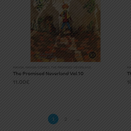
MANGA
,
MANGA/COMICS
,
THE PROMISED NEVERLAND
M
The Promised Neverland Vol.10
T
11.00
€
1
1
2
→