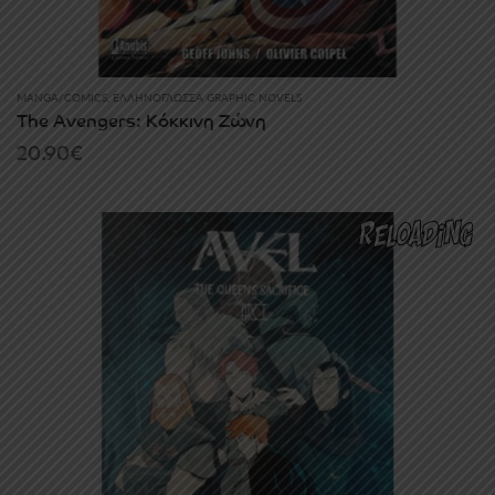
MANGA/COMICS
,
ΕΛΛΗΝΌΓΛΩΣΣΑ GRAPHIC NOVELS
The Avengers: Κόκκινη Ζώνη
20.90
€