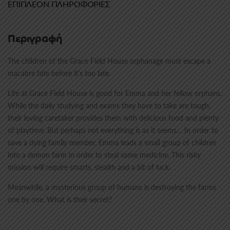
ΕΠΙΠΛΈΟΝ ΠΛΗΡΟΦΟΡΊΕΣ
Περιγραφή
The children of the Grace Field House orphanage must escape a
macabre fate before it’s too late.
Life at Grace Field House is good for Emma and her fellow orphans.
While the daily studying and exams they have to take are tough,
their loving caretaker provides them with delicious food and plenty
of playtime. But perhaps not everything is as it seems… In order to
save a dying family member, Emma leads a small group of children
into a demon farm in order to steal some medicine. This risky
mission will require smarts, stealth and a bit of luck.
Meanwhile, a mysterious group of humans is destroying the farms
one by one. What is their secret?