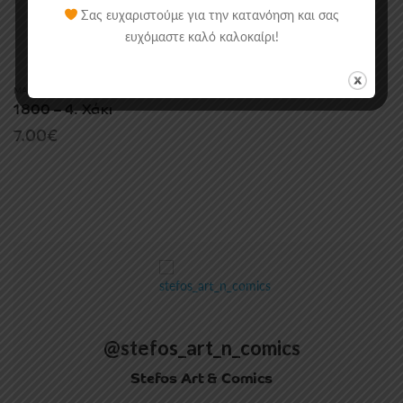
Σας ευχαριστούμε για την κατανόηση και σας
ευχόμαστε καλό καλοκαίρι!
MANGA/COMICS
,
ΑΝΕΞΆΡΤΗΤΑ
1800 – 4. Χάκι
7.00
€
@stefos_art_n_comics
Stefos Art & Comics