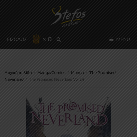
× 0
SEARCH
ΕΙΣΟΔΟΣ
MENU
Αρχική σελίδα
Manga/Comics
Manga
The Promised
/
/
/
Neverland
/
The Promised Neverland Vol.14