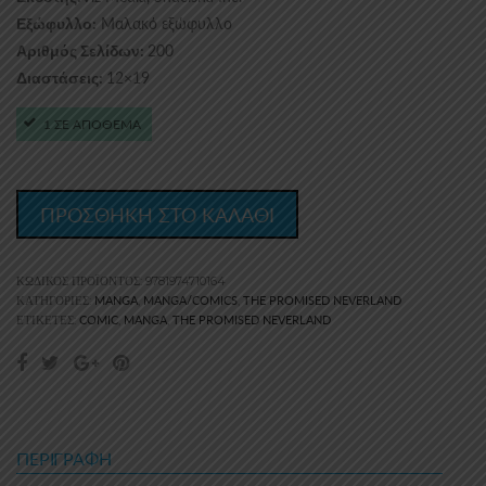
Μαλακό εξώφυλλο
Εξώφυλλο:
200
Αριθμός Σελίδων:
12×19
Διαστάσεις:
1 ΣΕ ΑΠΟΘΕΜΑ
ΠΡΟΣΘΗΚΗ ΣΤΟ ΚΑΛΑΘΙ
ΚΩΔΙΚΌΣ ΠΡΟΪΌΝΤΟΣ:
9781974710164
MANGA
MANGA/COMICS
THE PROMISED NEVERLAND
ΚΑΤΗΓΟΡΊΕΣ:
,
,
COMIC
MANGA
THE PROMISED NEVERLAND
ΕΤΙΚΈΤΕΣ:
,
,
ΠΕΡΙΓΡΑΦΉ