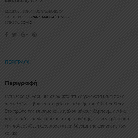
17×12
Διαστάσεις:
ΚΩΔΙΚΌΣ ΠΡΟΪΌΝΤΟΣ:
9786185115104
LIBRARY
MANGA/COMICS
ΚΑΤΗΓΟΡΊΕΣ:
,
COMIC
ΕΤΙΚΈΤΑ:
ΠΕΡΙΓΡΑΦΉ
Περιγραφή
Ένα νεαρό ζευγάρι, μια σειρά από ατυχή γεγονότα και η πόλη
αποτελούν τα βασικά στοιχεία της πλοκής του A Better Story.
Στο πρώτο της επίσημο και μεγάλου μήκους άλμπουμ, η Λένα
παρουσιάζει μια γλυκόπικρη ιστορία αγάπης, δοσμένη μέσα από
την πολυσύνθετη αναπαραστατική δύναμη της αφήγησης των
κόμικς.