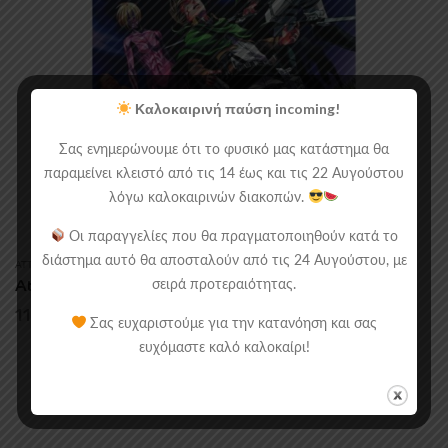
Καλοκαιρινή παύση incoming!
Σας ενημερώνουμε ότι το φυσικό μας κατάστημα θα
παραμείνει κλειστό από τις 14 έως και τις 22 Αυγούστου
λόγω καλοκαιρινών διακοπών.
Οι παραγγελίες που θα πραγματοποιηθούν κατά το
διάστημα αυτό θα αποσταλούν από τις 24 Αυγούστου, με
ATTACK ON TITAN
,
MANGA
,
MANGA/COMICS
Attack On Titan Vol. 6
σειρά προτεραιότητας.
11.90
€
Σας ευχαριστούμε για την κατανόηση και σας
ευχόμαστε καλό καλοκαίρι!