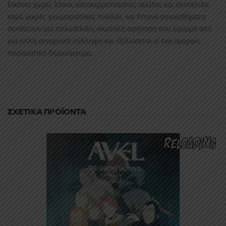
Εικόνες χωρίς λόγια, κατακερματισμένες σελίδες και ολοσέλιδα
καρέ, μικρές χιουμοριστικές πινελιές και έντονα συναισθήματα
συνθέτουν μια πολυσέλιδη, σιωπηλή αφήγηση που εφορμά από
μια απλή σεναριακή σύλληψη και εξελίσσεται σ’ ένα όμορφο,
πειραματικό δημιούργημα.
ΣΧΕΤΙΚΆ ΠΡΟΪΌΝΤΑ