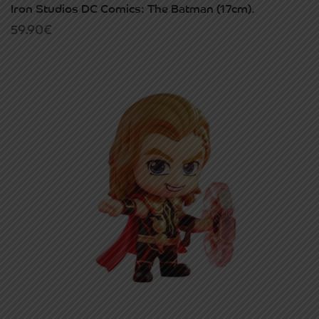
Iron Studios DC Comics: The Batman (17cm).
59.90
€
ΕΠΙΚΟΙΝΩΝΊΑ
FAQ
ABOUT
ΜΈΘΟΔΟΙ ΠΛΗΡΩΜΉΣ
ΕΠΙΣΤΡΟΦΈΣ
ΤΡΌΠΟΙ ΑΠΟΣΤΟΛΉΣ
ΠΡΟΣΩΠΙΚΆ ΔΕΔΟΜΈΝΑ
Powered by
Stonewave