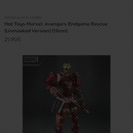
STATUES & VINYL FIGURES
Hot Toys Marvel: Avengers Endgame Rescue
(Unmasked Version) (10cm).
21.90
€