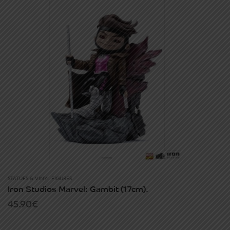
STATUES & VINYL FIGURES
Iron Studios Marvel: Gambit (17cm).
45.90
€