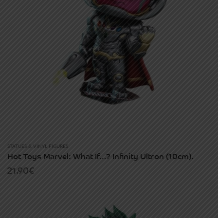
STATUES & VINYL FIGURES
Hot Toys Marvel: What If…? Infinity Ultron (10cm).
21.90
€