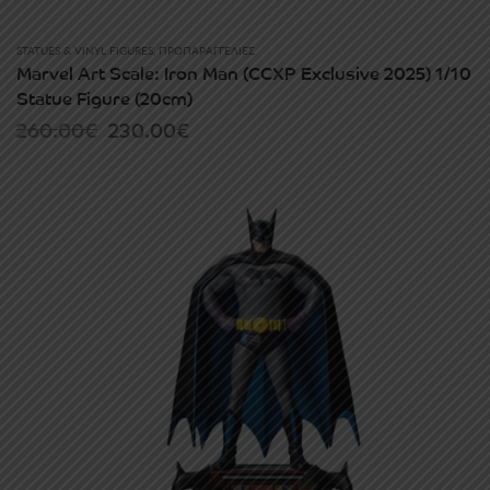
STATUES & VINYL FIGURES
,
ΠΡΟΠΑΡΑΓΓΕΛΊΕΣ
Marvel Art Scale: Iron Man (CCXP Exclusive 2025) 1/10
Statue Figure (20cm)
Original
Current
260.00
€
230.00
€
price
price
was:
is:
260.00€.
230.00€.