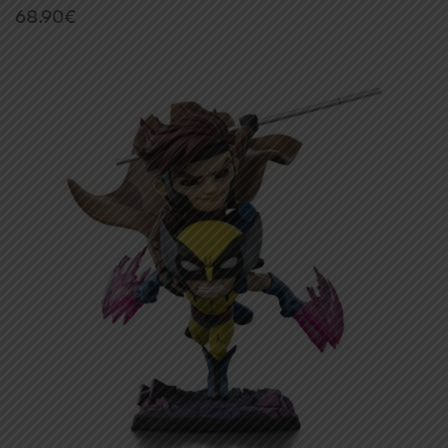
68.90
€