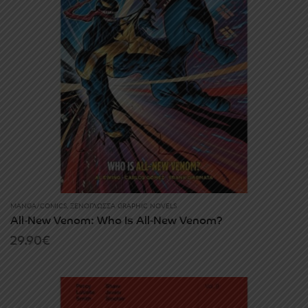
MANGA/COMICS
,
ΞΕΝΌΓΛΩΣΣΑ GRAPHIC NOVELS
All‑New Venom: Who Is All‑New Venom?
29.90
€