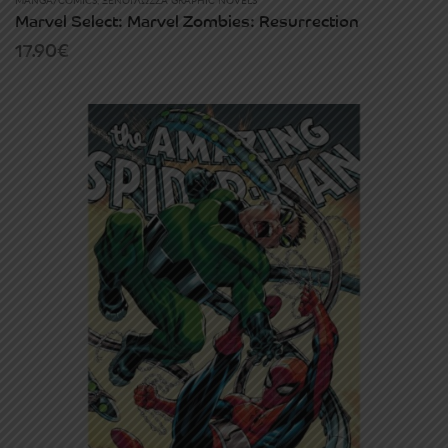
MANGA/COMICS
,
ΞΕΝΌΓΛΩΣΣΑ GRAPHIC NOVELS
Marvel Select: Marvel Zombies: Resurrection
17.90
€