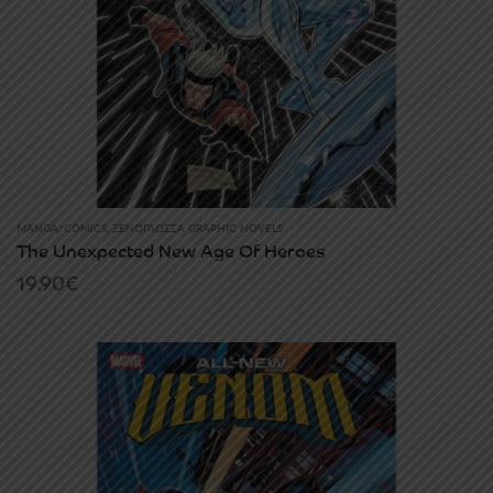
MANGA/COMICS
,
ΞΕΝΌΓΛΩΣΣΑ GRAPHIC NOVELS
The Unexpected New Age Of Heroes
19.90
€