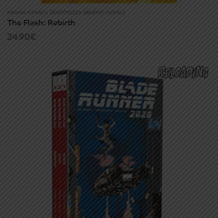
MANGA/COMICS
,
ΞΕΝΌΓΛΩΣΣΑ GRAPHIC NOVELS
The Flash: Rebirth
24.90
€