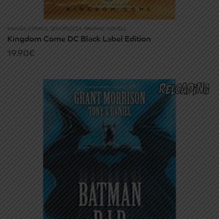
MANGA/COMICS
,
ΞΕΝΌΓΛΩΣΣΑ GRAPHIC NOVELS
Kingdom Come DC Black Label Edition
19.90
€