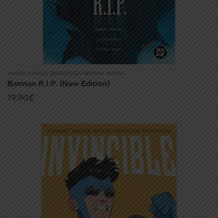
MANGA/COMICS
,
ΞΕΝΌΓΛΩΣΣΑ GRAPHIC NOVELS
Batman R.I.P. (New Edition)
19.90
€