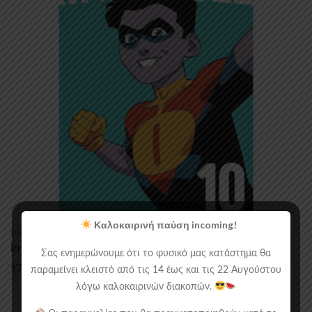
Καλοκαιρινή παύση incoming!
MANGA/COMICS
,
ΞΕΝΌΓΛΩΣΣΑ GRAPHIC NOVELS
Invincible Volume 10 (New Edition)
Σας ενημερώνουμε ότι το φυσικό μας κατάστημα θα
17.90
€
παραμείνει κλειστό από τις 14 έως και τις 22 Αυγούστου
λόγω καλοκαιρινών διακοπών.