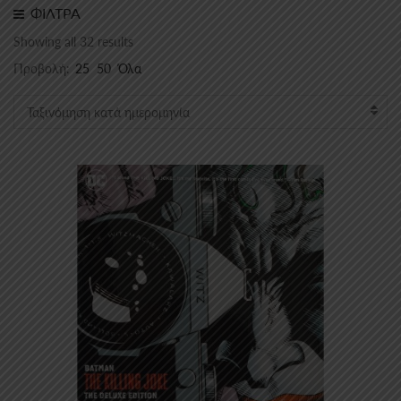
ΦΙΛΤΡΑ
Sorted
Showing all 32 results
by
Προβολή:
25
50
Όλα
latest