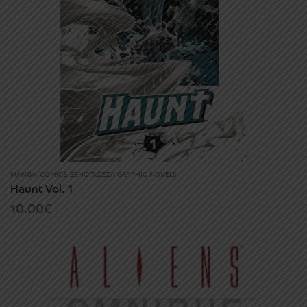
MANGA/COMICS
,
ΞΕΝΌΓΛΩΣΣΑ GRAPHIC NOVELS
Haunt Vol. 1
10.00
€