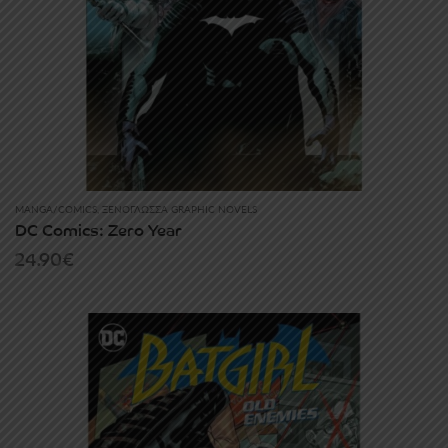
MANGA/COMICS
,
ΞΕΝΌΓΛΩΣΣΑ GRAPHIC NOVELS
DC Comics: Zero Year
24.90
€
ΕΠΙΚΟΙΝΩΝΊΑ
FAQ
ABOUT
ΜΈΘΟΔΟΙ ΠΛΗΡΩΜΉΣ
ΕΠΙΣΤΡΟΦΈΣ
ΤΡΌΠΟΙ ΑΠΟΣΤΟΛΉΣ
ΠΡΟΣΩΠΙΚΆ ΔΕΔΟΜΈΝΑ
Powered by
Stonewave