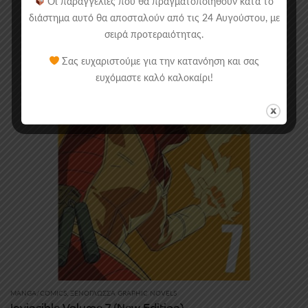
Οι παραγγελίες που θα πραγματοποιηθούν κατά το
διάστημα αυτό θα αποσταλούν από τις 24 Αυγούστου, με
σειρά προτεραιότητας.
Σας ευχαριστούμε για την κατανόηση και σας
ευχόμαστε καλό καλοκαίρι!
MANGA/COMICS
,
ΞΕΝΌΓΛΩΣΣΑ GRAPHIC NOVELS
Invincible Volume 7 (New Edition)