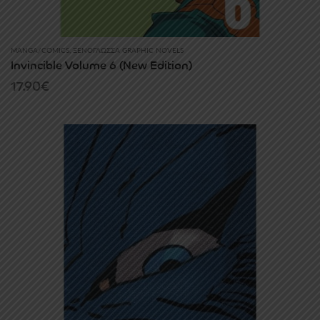
MANGA/COMICS
,
ΞΕΝΌΓΛΩΣΣΑ GRAPHIC NOVELS
Invincible Volume 6 (New Edition)
17.90
€