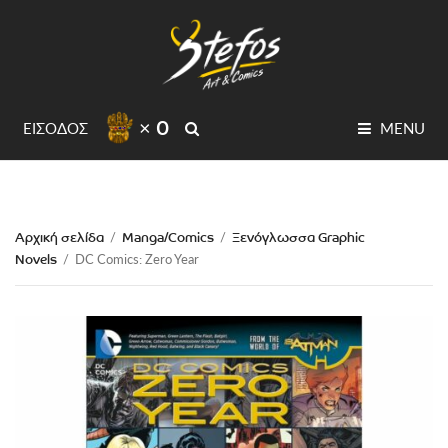
× 0
SEARCH
ΕΙΣΟΔΟΣ
MENU
Αρχική σελίδα
Manga/Comics
Ξενόγλωσσα Graphic
/
/
Novels
/
DC Comics: Zero Year