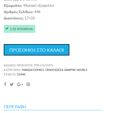
Μαλακό εξώφυλλο
Εξώφυλλο:
448
Αριθμός Σελίδων:
17×26
Διαστάσεις:
1 ΣΕ ΑΠΟΘΕΜΑ
ΠΡΟΣΘΗΚΗ ΣΤΟ ΚΑΛΑΘΙ
ΚΩΔΙΚΌΣ ΠΡΟΪΌΝΤΟΣ:
9781401253370
MANGA/COMICS
ΞΕΝΌΓΛΩΣΣΑ GRAPHIC NOVELS
ΚΑΤΗΓΟΡΊΕΣ:
,
COMIC
ΕΤΙΚΈΤΑ:
ΠΕΡΙΓΡΑΦΉ