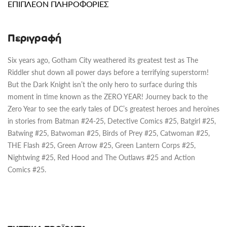
ΕΠΙΠΛΈΟΝ ΠΛΗΡΟΦΟΡΊΕΣ
Περιγραφή
Six years ago, Gotham City weathered its greatest test as The
Riddler shut down all power days before a terrifying superstorm!
But the Dark Knight isn’t the only hero to surface during this
moment in time known as the ZERO YEAR! Journey back to the
Zero Year to see the early tales of DC’s greatest heroes and heroines
in stories from Batman #24-25, Detective Comics #25, Batgirl #25,
Batwing #25, Batwoman #25, Birds of Prey #25, Catwoman #25,
THE Flash #25, Green Arrow #25, Green Lantern Corps #25,
Nightwing #25, Red Hood and The Outlaws #25 and Action
Comics #25.