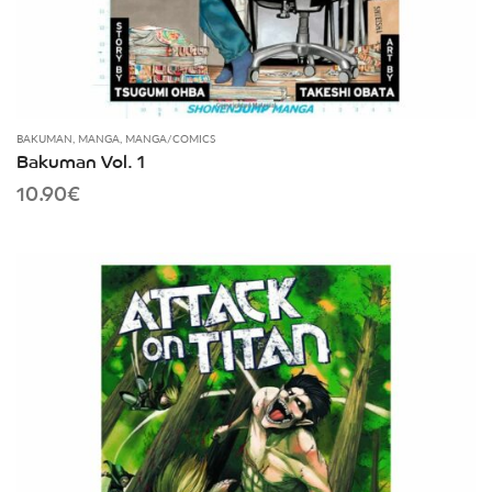
BAKUMAN
,
MANGA
,
MANGA/COMICS
Bakuman Vol. 1
10.90
€