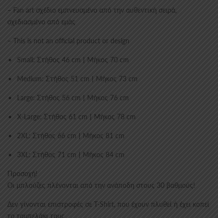
– Fan art σχέδιο εμπνευσμένο από την αυθεντική σειρά,
σχεδιασμένο από εμάς
– This is not an official product or design
Small: Στήθος 46 cm | Μήκος 70 cm
Medium: Στήθος 51 cm | Μήκος 73 cm
Large: Στήθος 56 cm | Μήκος 76 cm
X-Large: Στήθος 61 cm | Μήκος 78 cm
2XL: Στήθος 66 cm | Μήκος 81 cm
3XL: Στήθος 71 cm | Μήκος 84 cm
Προσοχή!
Οι μπλούζες πλένονται από την ανάποδη στους 30 βαθμούς!
Δεν γίνονται επιστροφές σε T-Shirt, που έχουν πλυθεί ή έχει κοπεί
το ταμπελάκι τους