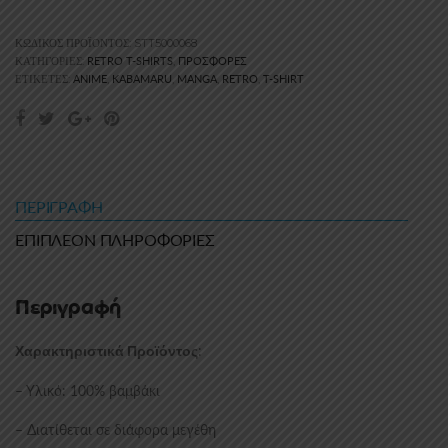
ΚΩΔΙΚΌΣ ΠΡΟΪΌΝΤΟΣ:
STT5000068
RETRO T-SHIRTS
ΠΡΟΣΦΟΡΈΣ
ΚΑΤΗΓΟΡΊΕΣ:
,
ANIME
KABAMARU
MANGA
RETRO
T-SHIRT
ΕΤΙΚΈΤΕΣ:
,
,
,
,
ΠΕΡΙΓΡΑΦΉ
ΕΠΙΠΛΈΟΝ ΠΛΗΡΟΦΟΡΊΕΣ
Περιγραφή
:
Χαρακτηριστικά Προϊόντος
– Υλικό: 100% βαμβάκι
– Διατίθεται σε διάφορα μεγέθη