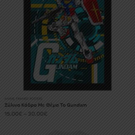
ANIME
,
FRAMED POSTERS
Ξύλινο Κάδρο Με Θέμα Το Gundam
Price
15.00
€
–
30.00
€
range:
15.00€