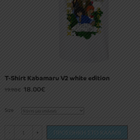
T-Shirt Kabamaru V2 white edition
Original
Current
18.00
€
19.90
€
price
price
was:
is:
Size
19.90€.
18.00€.
ΠΡΟΣΘΗΚΗ ΣΤΟ ΚΑΛΑΘΙ
-
+