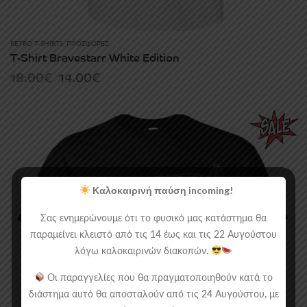
RETRO T-SHIRTS
,
ΠΡΟΣΦΟΡΈΣ
T-Shirt Bravestarr White Edition
Original
Current
18.00
€
14.00
€
price
price
was:
is:
18.00€.
14.00€.
Καλοκαιρινή παύση incoming!
Σας ενημερώνουμε ότι το φυσικό μας κατάστημα θα
παραμείνει κλειστό από τις 14 έως και τις 22 Αυγούστου
λόγω καλοκαιρινών διακοπών.
Οι παραγγελίες που θα πραγματοποιηθούν κατά το
διάστημα αυτό θα αποσταλούν από τις 24 Αυγούστου, με