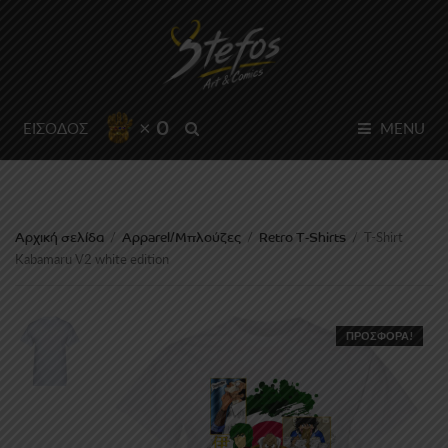
× 0
SEARCH
ΕΙΣΟΔΟΣ
MENU
Αρχική σελίδα
Apparel/Μπλούζες
Retro T-Shirts
/
/
/
T-Shirt
Kabamaru V2 white edition
ΠΡΟΣΦΟΡΆ!