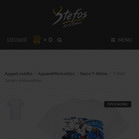
× 0
SEARCH
ΕΙΣΟΔΟΣ
MENU
Αρχική σελίδα
Apparel/Μπλούζες
Retro T-Shirts
/
/
/
T-Shirt
Jumaru white edition
ΠΡΟΣΦΟΡΆ!