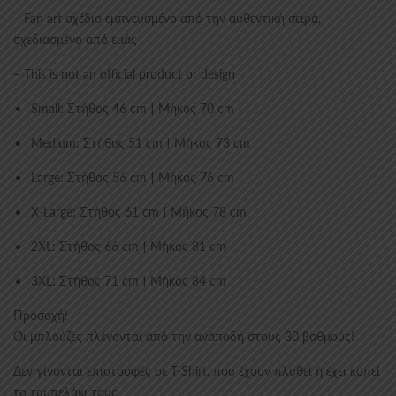
– Fan art σχέδιο εμπνευσμένο από την αυθεντική σειρά,
σχεδιασμένο από εμάς
– This is not an official product or design
Small: Στήθος 46 cm | Μήκος 70 cm
Medium: Στήθος 51 cm | Μήκος 73 cm
Large: Στήθος 56 cm | Μήκος 76 cm
X-Large: Στήθος 61 cm | Μήκος 78 cm
2XL: Στήθος 66 cm | Μήκος 81 cm
3XL: Στήθος 71 cm | Μήκος 84 cm
Προσοχή!
Οι μπλούζες πλένονται από την ανάποδη στους 30 βαθμούς!
Δεν γίνονται επιστροφές σε T-Shirt, που έχουν πλυθεί ή έχει κοπεί
το ταμπελάκι τους