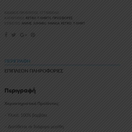
ΚΩΔΙΚΌΣ ΠΡΟΪΌΝΤΟΣ:
STT5000040
RETRO T-SHIRTS
ΠΡΟΣΦΟΡΈΣ
ΚΑΤΗΓΟΡΊΕΣ:
,
ANIME
JUMARU
MANGA
RETRO
T-SHIRT
ΕΤΙΚΈΤΕΣ:
,
,
,
,
ΠΕΡΙΓΡΑΦΉ
ΕΠΙΠΛΈΟΝ ΠΛΗΡΟΦΟΡΊΕΣ
Περιγραφή
:
Χαρακτηριστικά Προϊόντος
– Υλικό: 100% βαμβάκι
– Διατίθεται σε διάφορα μεγέθη