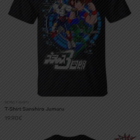
RETRO T-SHIRTS
T-Shirt Sanshiro Jumaru
19.90
€