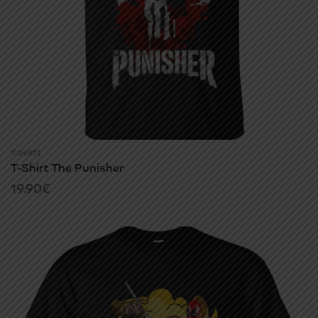
T-SHIRTS
T-Shirt The Punisher
19.90
€