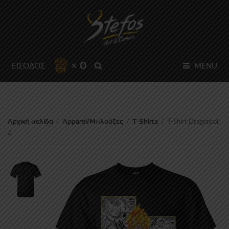
× 0
SEARCH
ΕΙΣΟΔΟΣ
MENU
Αρχική σελίδα
Apparel/Μπλούζες
T-Shirts
/
/
/
T-Shirt Dragonball
Z