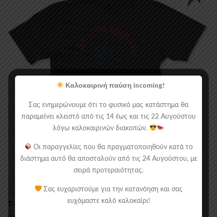
Καλοκαιρινή παύση incoming!
Σας ενημερώνουμε ότι το φυσικό μας κατάστημα θα
παραμείνει κλειστό από τις 14 έως και τις 22 Αυγούστου
λόγω καλοκαιρινών διακοπών.
Οι παραγγελίες που θα πραγματοποιηθούν κατά το
διάστημα αυτό θα αποσταλούν από τις 24 Αυγούστου, με
σειρά προτεραιότητας.
Σας ευχαριστούμε για την κατανόηση και σας
T-SHIRTS
,
ΠΡΟΣΦΟΡΈΣ
ευχόμαστε καλό καλοκαίρι!
T-Shirt Marvel Comics: Captain Marvel Star Stripe
Original
Current