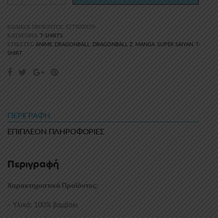
ΚΩΔΙΚΌΣ ΠΡΟΪΌΝΤΟΣ:
STT5000019
T-SHIRTS
ΚΑΤΗΓΟΡΊΑ:
ANIME
DRAGONBALL
DRAGONBALL Z
MANGA
SUPER SAIYAN
T-
ΕΤΙΚΈΤΕΣ:
,
,
,
,
,
SHIRT
ΠΕΡΙΓΡΑΦΉ
ΕΠΙΠΛΈΟΝ ΠΛΗΡΟΦΟΡΊΕΣ
Περιγραφή
:
Χαρακτηριστικά Προϊόντος
– Υλικό: 100% βαμβάκι