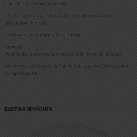
– Διατίθεται σε διάφορα μεγέθη
– Fan art σχέδιο εμπνευσμένο από την αυθεντική σειρά,
σχεδιασμένο από εμάς
– This is not an official product or design
Προσοχή!
Οι μπλούζες πλένονται από την ανάποδη στους 30 βαθμούς!
Δεν γίνονται επιστροφές σε T-Shirt, που έχουν πλυθεί ή έχει κοπεί
το ταμπελάκι τους
ΣΧΕΤΙΚΆ ΠΡΟΪΌΝΤΑ