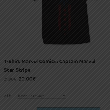
T-Shirt Marvel Comics: Captain Marvel
Star Stripe
Original
Current
20.00
€
21.90
€
price
price
was:
is:
Size
21.90€.
20.00€.