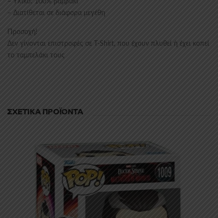
– Υλικό: 100% βαμβάκι
– Διατίθεται σε διάφορα μεγέθη
Προσοχή!
Δεν γίνονται επιστροφές σε T-Shirt, που έχουν πλυθεί ή έχει κοπεί
το ταμπελάκι τους
ΣΧΕΤΙΚΆ ΠΡΟΪΌΝΤΑ