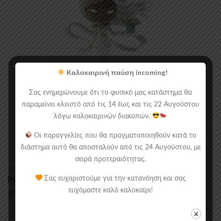
Καλοκαιρινή παύση incoming!
Σας ενημερώνουμε ότι το φυσικό μας κατάστημα θα
παραμείνει κλειστό από τις 14 έως και τις 22 Αυγούστου
λόγω καλοκαιρινών διακοπών.
Οι παραγγελίες που θα πραγματοποιηθούν κατά το
διάστημα αυτό θα αποσταλούν από τις 24 Αυγούστου, με
σειρά προτεραιότητας.
STATUES & VINYL FIGURES
Iron Studios Marvel: Storm X-Men (21cm).
Σας ευχαριστούμε για την κατανόηση και σας
45.90
€
ευχόμαστε καλό καλοκαίρι!