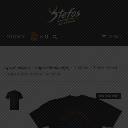
× 0
SEARCH
ΕΙΣΟΔΟΣ
MENU
Αρχική σελίδα
Apparel/Μπλούζες
T-Shirts
/
/
/
T-Shirt Marvel
Comics: Captain Marvel Star Stripe
ΠΡΟΣΦΟΡΆ!