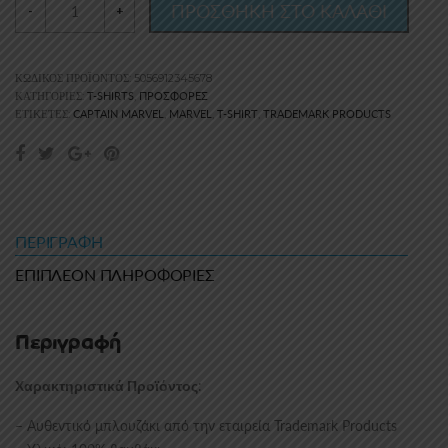
ΠΡΟΣΘΗΚΗ ΣΤΟ ΚΑΛΑΘΙ
-
+
ΚΩΔΙΚΌΣ ΠΡΟΪΌΝΤΟΣ:
5056912345678
T-SHIRTS
ΠΡΟΣΦΟΡΈΣ
ΚΑΤΗΓΟΡΊΕΣ:
,
CAPTAIN MARVEL
MARVEL
T-SHIRT
TRADEMARK PRODUCTS
ΕΤΙΚΈΤΕΣ:
,
,
,
ΠΕΡΙΓΡΑΦΉ
ΕΠΙΠΛΈΟΝ ΠΛΗΡΟΦΟΡΊΕΣ
Περιγραφή
:
Χαρακτηριστικά Προϊόντος
– Αυθεντικό μπλουζάκι από την εταιρεία Trademark Products