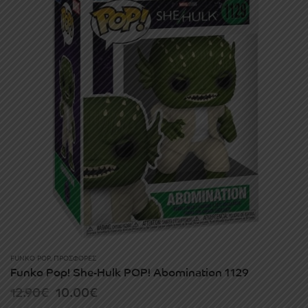
FUNKO POP
,
ΠΡΟΣΦΟΡΈΣ
Funko Pop! She-Hulk POP! Abomination 1129
Original
Current
12.90
€
10.00
€