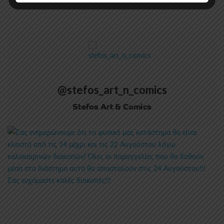
@stefos_art_n_comics
Stefos Art & Comics