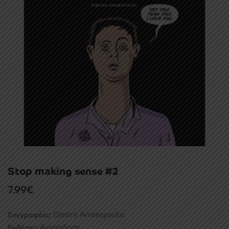
Stop making sense #2
7.99
€
Dimitris Avramopoulos
Συγγραφέας:
Αυτοέκδοση
Εκδότης: