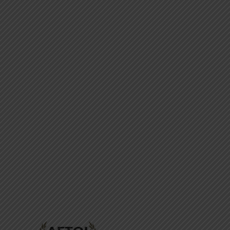
ΕΠΙΚΟΙΝΩΝΊΑ
FAQ
ABOUT
ΜΈΘΟΔΟΙ ΠΛΗΡΩΜΉΣ
ΕΠΙΣΤΡΟΦΈΣ
ΤΡΌΠΟΙ ΑΠΟΣΤΟΛΉΣ
ΠΡΟΣΩΠΙΚΆ ΔΕΔΟΜΈΝΑ