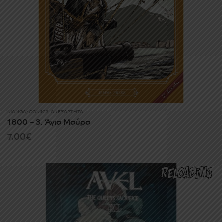
MANGA/COMICS
,
ΑΝΕΞΆΡΤΗΤΑ
1800 – 3. Άγια Μαύρα
7.00
€