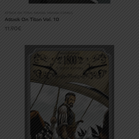
ATTACK ON TITAN
,
MANGA
,
MANGA/COMICS
Attack On Titan Vol. 10
11.90
€