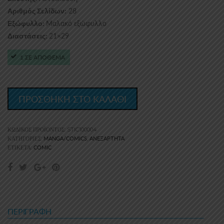
28
Αριθμός Σελίδων:
Μαλακό εξώφυλλο
Εξώφυλλο:
21×29
Διαστάσεις:
1 ΣΕ ΑΠΟΘΕΜΑ
ΠΡΟΣΘΗΚΗ ΣΤΟ ΚΑΛΑΘΙ
ΚΩΔΙΚΌΣ ΠΡΟΪΌΝΤΟΣ:
STIC100004
MANGA/COMICS
ΑΝΕΞΆΡΤΗΤΑ
ΚΑΤΗΓΟΡΊΕΣ:
,
COMIC
ΕΤΙΚΈΤΑ:
ΠΕΡΙΓΡΑΦΉ