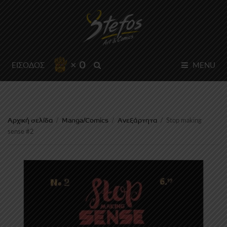
× 0
SEARCH
ΕΙΣΟΔΟΣ
MENU
Αρχική σελίδα
Manga/Comics
Ανεξάρτητα
/
/
/
Stop making
sense #2