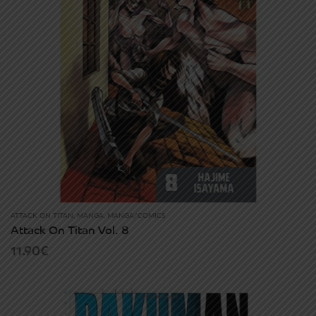
ATTACK ON TITAN
,
MANGA
,
MANGA/COMICS
Attack On Titan Vol. 8
11.90
€