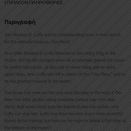
ΕΠΙΠΛΈΟΝ ΠΛΗΡΟΦΟΡΊΕΣ
Περιγραφή
Join Monkey D. Luffy and his swashbuckling crew in their search
for the ultimate treasure, One Piece!
As a child, Monkey D. Luffy dreamed of becoming King of the
Pirates. But his life changed when he accidentally gained the power
to stretch like rubber…at the cost of never being able to swim
again! Years, later, Luffy sets off in search of the “One Piece,” said to
be the greatest treasure in the world…
The Straw Hat crew are the only ones standing in the way of the
New Fish-Man pirates taking complete control over Fish-Man
Island. And when Hody puts his diabolical plan into action, only
Luffy can stop him. Luffy may have become much more powerful
thanks to his training, but how can he hope to defeat a Fish-Man at
the bottom of the ocean?!