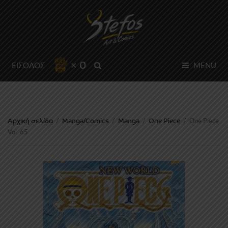
× 0
SEARCH
ΕΙΣΟΔΟΣ
MENU
Αρχική σελίδα
Manga/Comics
Manga
One Piece
/
/
/
/
One Piece
Vol. 65