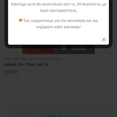
διάστημα αυτό θα αποσταλούν από τις 24 Αυγούστου, με
σειρά προτεραιότητας.
Σας ευχαριστούμε για την κατανόηση και σας
ευχόμαστε καλό καλοκαίρι!
ATTACK ON TITAN
,
MANGA
,
MANGA/COMICS
Attack On Titan Vol. 8
11.90
€