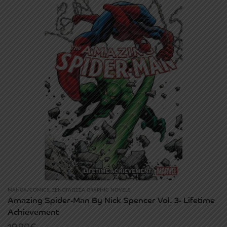
MANGA/COMICS
,
ΞΕΝΌΓΛΩΣΣΑ GRAPHIC NOVELS
Amazing Spider-Man By Nick Spencer Vol. 3- Lifetime
Achievement
19.90
€