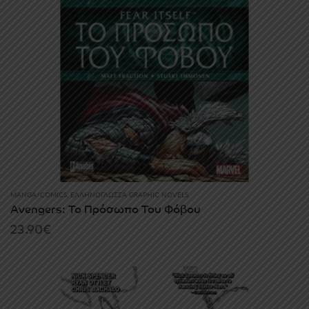
MANGA/COMICS
,
ΕΛΛΗΝΌΓΛΩΣΣΑ GRAPHIC NOVELS
Avengers: Το Πρόσωπο Του Φόβου
23.90
€