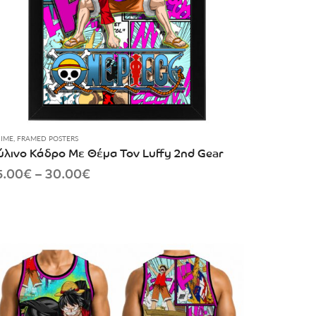
IME
,
FRAMED POSTERS
ύλινο Κάδρο Με Θέμα Τον Luffy 2nd Gear
Price
5.00
€
–
30.00
€
range:
15.00€
through
30.00€