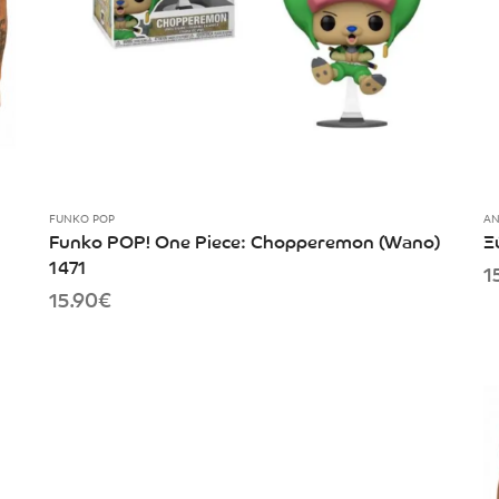
FUNKO POP
AN
Funko POP! One Piece: Chopperemon (Wano)
Ξ
1471
1
15.90
€