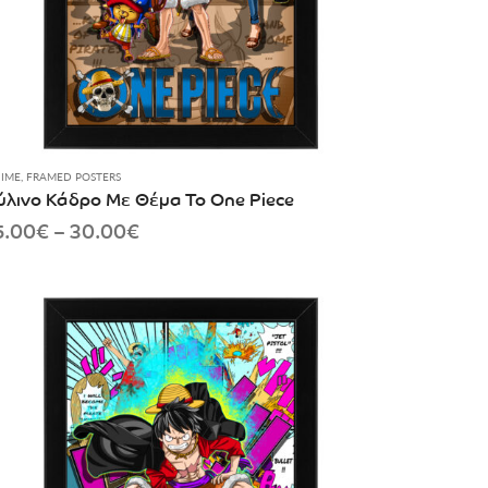
IME
,
FRAMED POSTERS
ύλινο Κάδρο Με Θέμα Το One Piece
Price
5.00
€
–
30.00
€
range:
15.00€
through
30.00€