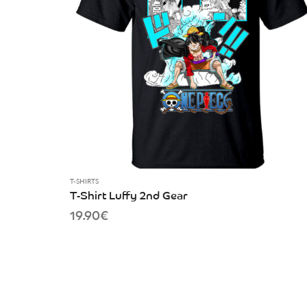
T-SHIRTS
T-Shirt Luffy 2nd Gear
19.90
€