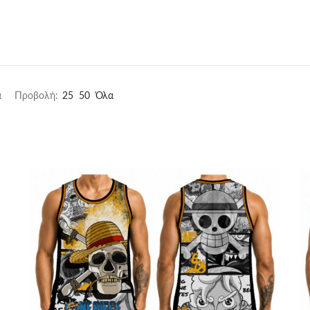
Sorted
α
Προβολή:
25
50
Όλα
by
latest