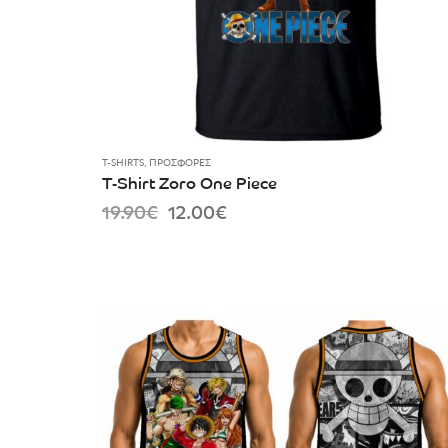
T-SHIRTS
,
ΠΡΟΣΦΟΡΈΣ
T-Shirt Zoro One Piece
Original
Current
19.90
€
12.00
€
price
price
was:
is:
19.90€.
12.00€.