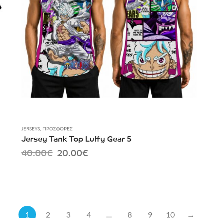
JERSEYS
,
ΠΡΟΣΦΟΡΈΣ
Jersey Tank Top Luffy Gear 5
Original
Current
40.00
€
20.00
€
price
price
was:
is:
40.00€.
20.00€.
1
2
3
4
…
8
9
10
→