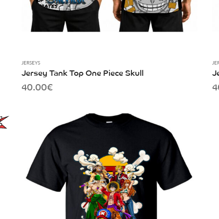
JERSEYS
JE
Jersey Tank Top One Piece Skull
J
40.00
€
4