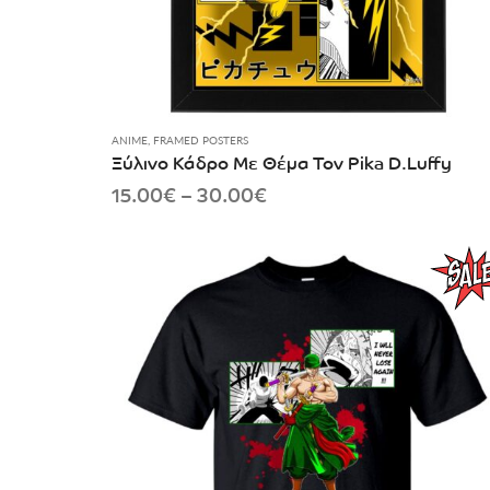
ANIME
,
FRAMED POSTERS
Ξύλινο Κάδρο Με Θέμα Τον Pika D.Luffy
Price
15.00
€
–
30.00
€
range:
15.00€
through
30.00€