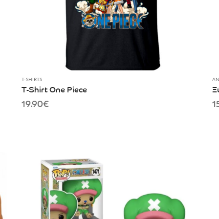
T-SHIRTS
AN
T-Shirt One Piece
Ξ
19.90
€
1