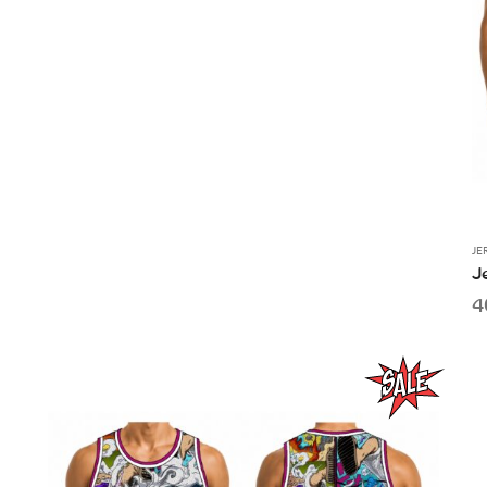
JE
J
4