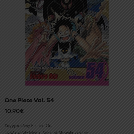
One Piece Vol. 54
10.90
€
Eiichiro Oda
Συγγραφέας:
Viz Media, Subs. of Shogakukan Inc
Εκδότης: