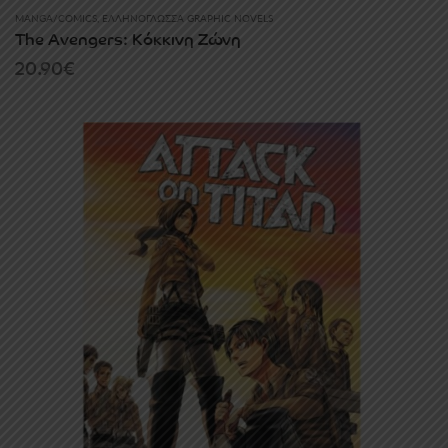
MANGA/COMICS
,
ΕΛΛΗΝΌΓΛΩΣΣΑ GRAPHIC NOVELS
The Avengers: Κόκκινη Ζώνη
20.90
€