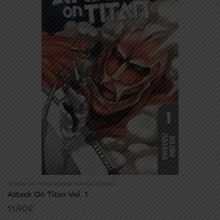
ATTACK ON TITAN
,
MANGA
,
MANGA/COMICS
Attack On Titan Vol. 1
11.90
€