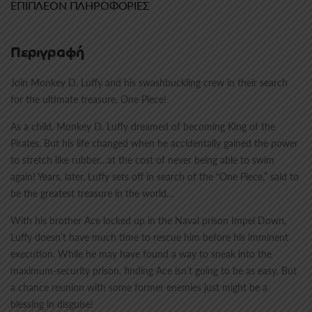
ΕΠΙΠΛΈΟΝ ΠΛΗΡΟΦΟΡΊΕΣ
Περιγραφή
Join Monkey D. Luffy and his swashbuckling crew in their search
for the ultimate treasure, One Piece!
As a child, Monkey D. Luffy dreamed of becoming King of the
Pirates. But his life changed when he accidentally gained the power
to stretch like rubber…at the cost of never being able to swim
again! Years, later, Luffy sets off in search of the “One Piece,” said to
be the greatest treasure in the world…
With his brother Ace locked up in the Naval prison Impel Down,
Luffy doesn’t have much time to rescue him before his imminent
execution. While he may have found a way to sneak into the
maximum-security prison, finding Ace isn’t going to be as easy. But
a chance reunion with some former enemies just might be a
blessing in disguise!