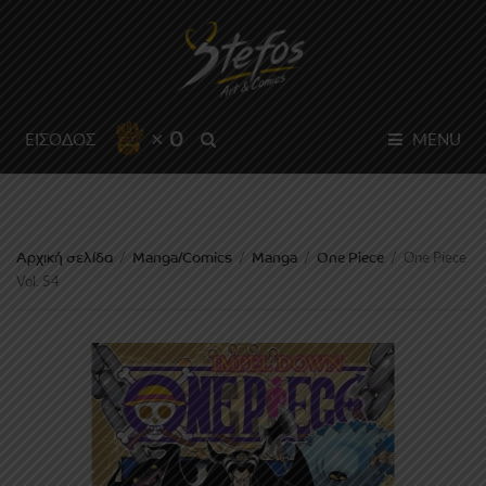
× 0
SEARCH
ΕΙΣΟΔΟΣ
MENU
Αρχική σελίδα
Manga/Comics
Manga
One Piece
/
/
/
/
One Piece
Vol. 54