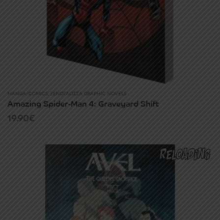
MANGA/COMICS
,
ΞΕΝΌΓΛΩΣΣΑ GRAPHIC NOVELS
Amazing Spider-Man 4: Graveyard Shift
19.90
€