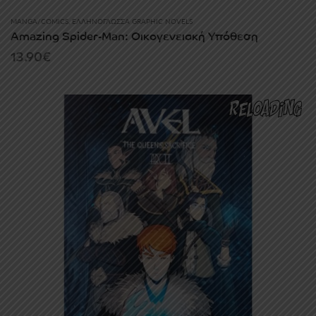
MANGA/COMICS
,
ΕΛΛΗΝΌΓΛΩΣΣΑ GRAPHIC NOVELS
Amazing Spider-Man: Οικογενειακή Υπόθεση
13.90
€