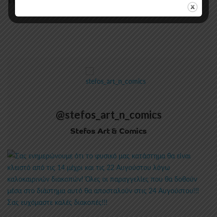
@stefos_art_n_comics
Stefos Art & Comics