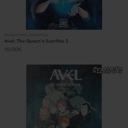
MANGA/COMICS
,
ΑΝΕΞΆΡΤΗΤΑ
Avel: The Queen’s Sacrifice 2
10.00
€