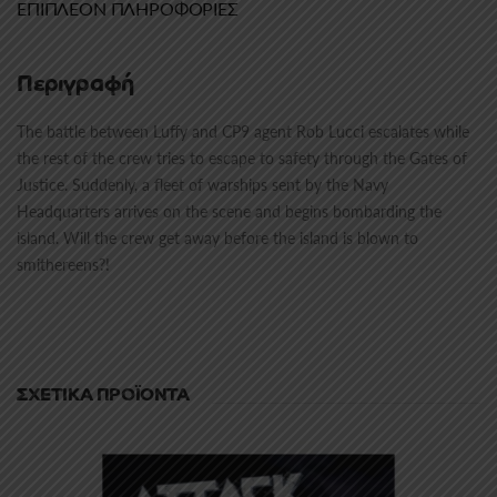
ΕΠΙΠΛΈΟΝ ΠΛΗΡΟΦΟΡΊΕΣ
Περιγραφή
The battle between Luffy and CP9 agent Rob Lucci escalates while
the rest of the crew tries to escape to safety through the Gates of
Justice. Suddenly, a fleet of warships sent by the Navy
Headquarters arrives on the scene and begins bombarding the
island. Will the crew get away before the island is blown to
smithereens?!
ΣΧΕΤΙΚΆ ΠΡΟΪΌΝΤΑ