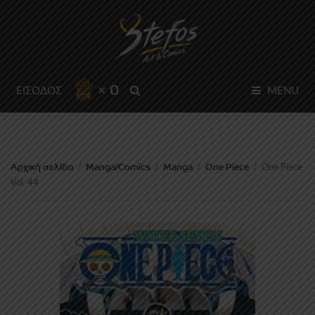
× 0
SEARCH
ΕΙΣΟΔΟΣ
MENU
Αρχική σελίδα
Manga/Comics
Manga
One Piece
/
/
/
/
One Piece
Vol. 44