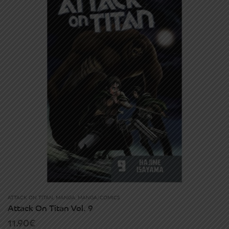
ATTACK ON TITAN
,
MANGA
,
MANGA/COMICS
Attack On Titan Vol. 9
11.90
€