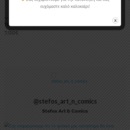
ευχόμαστε καλό καλοκαίρι!
MANGA/COMICS
,
ΑΝΕΞΆΡΤΗΤΑ
1800 – 1. Πατέρας
7.00
€
@stefos_art_n_comics
Stefos Art & Comics