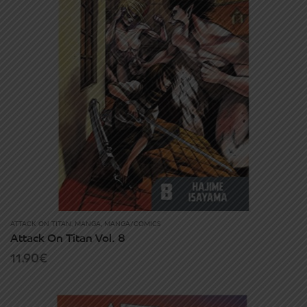
ATTACK ON TITAN
,
MANGA
,
MANGA/COMICS
Attack On Titan Vol. 8
11.90
€