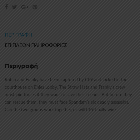
ΠΕΡΙΓΡΑΦΉ
ΕΠΙΠΛΈΟΝ ΠΛΗΡΟΦΟΡΊΕΣ
Περιγραφή
Robin and Franky have been captured by CP9 and locked in the
courthouse on Enies Lobby. The Straw Hats and Franky’s crew
must join forces if they want to save their friends. But before they
can rescue them, they must face Spandam’s six deadly assassins.
Can the two groups work together, or will CP9 finally win?