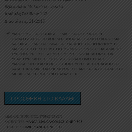
Μαλακό εξώφυλλο
Εξώφυλλο:
232
Αριθμός Σελίδων:
21x2x15
Διαστάσεις:
ΔΙΑΘΕΣΙΜΟ ΓΙΑ ΠΡΟΠΑΡΑΓΓΕΛΙΑ-ΕΙΣΑΓΩΓΗ ΚΑΤΟΠΙΝ
ΠΑΡΑΓΓΕΛΙΑΣ ΤΟ ΠΡΟΪΌΝ ΔΕΝ ΒΡΊΣΚΕΤΑΙ ΣΕ ΆΜΕΣΟ ΑΠΌΘΕΜΑ
ΚΑΙ ΠΑΡΑΓΓΈΛΝΕΤΑΙ ΕΙΔΙΚΆ ΓΙΑ ΕΣΆΣ ΑΠΌ ΤΟΝ ΠΡΟΜΗΘΕΥΤΉ
ΜΑΣ ΑΠΟ ΤΟ ΕΞΩΤΕΡΙΚΟ. ΕΚΤΙΜΏΜΕΝΟΣ ΧΡΌΝΟΣ ΠΑΡΑΛΑΒΉΣ:
ΣΥΝΉΘΩΣ 20–25 ΕΡΓΆΣΙΜΕΣ ΗΜΈΡΕΣ, ΕΝΔΈΧΕΤΑΙ ΌΜΩΣ ΝΑ
ΥΠΆΡΞΟΥΝ ΚΑΘΥΣΤΕΡΉΣΕΙΣ ΛΌΓΩ ΔΙΑΘΕΣΙΜΌΤΗΤΑΣ Ή Δ
ΙΑΔΙΚΑΣΙΏΝ ΕΙΣΑΓΩΓΉΣ, ΟΙ ΟΠΟΊΕΣ ΔΕΝ ΕΞΑΡΤΏΝΤΑΙ ΑΠΌ ΤΟ Κ
ΑΤΆΣΤΗΜΆ ΜΑΣ. ΘΑ ΕΝΗΜΕΡΏΝΕΣΤΕ ΆΜΕΣΑ ΓΙΑ ΟΠΟΙΑΔΉΠΟΤΕ Μ
ΕΤΑΒΟΛΉ ΣΤΟΝ ΧΡΌΝΟ ΠΑΡΆΔΟΣΗΣ.
ΠΡΟΣΘΗΚΗ ΣΤΟ ΚΑΛΑΘΙ
ΚΩΔΙΚΌΣ ΠΡΟΪΌΝΤΟΣ:
9781421534572
MANGA
MANGA/COMICS
ONE PIECE
ΚΑΤΗΓΟΡΊΕΣ:
,
,
COMIC
MANGA
ONE PIECE
ΕΤΙΚΈΤΕΣ:
,
,