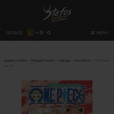
× 0
SEARCH
ΕΙΣΟΔΟΣ
MENU
Αρχική σελίδα
Manga/Comics
Manga
One Piece
/
/
/
/
One Piece
Vol. 41