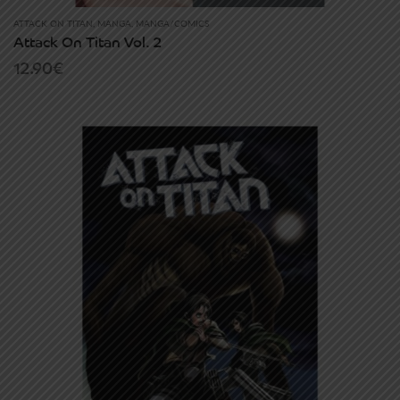
ATTACK ON TITAN
,
MANGA
,
MANGA/COMICS
Attack On Titan Vol. 2
12.90
€