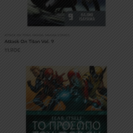
ATTACK ON TITAN
,
MANGA
,
MANGA/COMICS
Attack On Titan Vol. 9
11.90
€