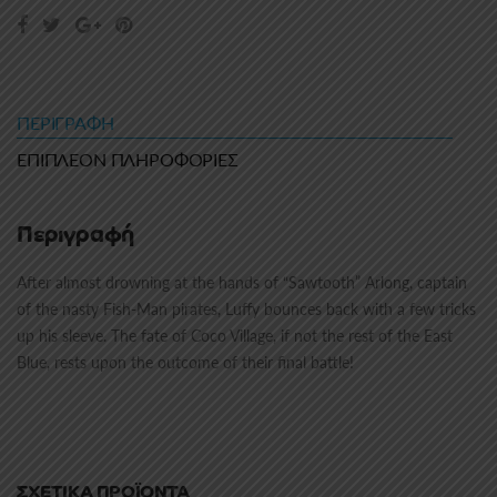
ΠΕΡΙΓΡΑΦΉ
ΕΠΙΠΛΈΟΝ ΠΛΗΡΟΦΟΡΊΕΣ
Περιγραφή
After almost drowning at the hands of “Sawtooth” Arlong, captain
of the nasty Fish-Man pirates, Luffy bounces back with a few tricks
up his sleeve. The fate of Coco Village, if not the rest of the East
Blue, rests upon the outcome of their final battle!
ΣΧΕΤΙΚΆ ΠΡΟΪΌΝΤΑ