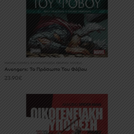
MANGA/COMICS
,
ΕΛΛΗΝΌΓΛΩΣΣΑ GRAPHIC NOVELS
Avengers: Το Πρόσωπο Του Φόβου
23.90
€