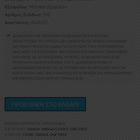
Μαλακό εξώφυλλο
Εξώφυλλο:
192
Αριθμός Σελίδων:
21x2x15
Διαστάσεις:
ΔΙΑΘΕΣΙΜΟ ΓΙΑ ΠΡΟΠΑΡΑΓΓΕΛΙΑ-ΕΙΣΑΓΩΓΗ ΚΑΤΟΠΙΝ
ΠΑΡΑΓΓΕΛΙΑΣ ΤΟ ΠΡΟΪΌΝ ΔΕΝ ΒΡΊΣΚΕΤΑΙ ΣΕ ΆΜΕΣΟ ΑΠΌΘΕΜΑ
ΚΑΙ ΠΑΡΑΓΓΈΛΝΕΤΑΙ ΕΙΔΙΚΆ ΓΙΑ ΕΣΆΣ ΑΠΌ ΤΟΝ ΠΡΟΜΗΘΕΥΤΉ
ΜΑΣ ΑΠΟ ΤΟ ΕΞΩΤΕΡΙΚΟ. ΕΚΤΙΜΏΜΕΝΟΣ ΧΡΌΝΟΣ ΠΑΡΑΛΑΒΉΣ:
ΣΥΝΉΘΩΣ 20–25 ΕΡΓΆΣΙΜΕΣ ΗΜΈΡΕΣ, ΕΝΔΈΧΕΤΑΙ ΌΜΩΣ ΝΑ
ΥΠΆΡΞΟΥΝ ΚΑΘΥΣΤΕΡΉΣΕΙΣ ΛΌΓΩ ΔΙΑΘΕΣΙΜΌΤΗΤΑΣ Ή Δ
ΙΑΔΙΚΑΣΙΏΝ ΕΙΣΑΓΩΓΉΣ, ΟΙ ΟΠΟΊΕΣ ΔΕΝ ΕΞΑΡΤΏΝΤΑΙ ΑΠΌ ΤΟ Κ
ΑΤΆΣΤΗΜΆ ΜΑΣ. ΘΑ ΕΝΗΜΕΡΏΝΕΣΤΕ ΆΜΕΣΑ ΓΙΑ ΟΠΟΙΑΔΉΠΟΤΕ Μ
ΕΤΑΒΟΛΉ ΣΤΟΝ ΧΡΌΝΟ ΠΑΡΆΔΟΣΗΣ.
ΠΡΟΣΘΗΚΗ ΣΤΟ ΚΑΛΑΘΙ
ΚΩΔΙΚΌΣ ΠΡΟΪΌΝΤΟΣ:
9781421506630
MANGA
MANGA/COMICS
ONE PIECE
ΚΑΤΗΓΟΡΊΕΣ:
,
,
COMIC
MANGA
ONE PIECE
ΕΤΙΚΈΤΕΣ:
,
,