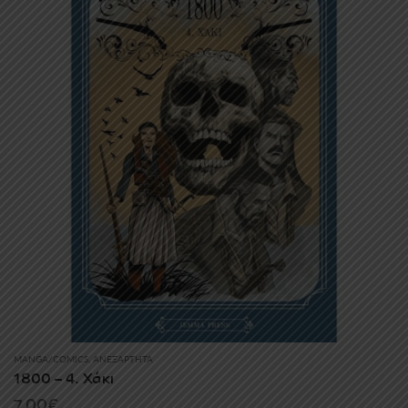
MANGA/COMICS
,
ΑΝΕΞΆΡΤΗΤΑ
1800 – 4. Χάκι
7.00
€