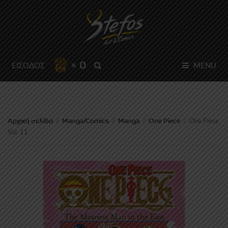
× 0
SEARCH
ΕΙΣΟΔΟΣ
MENU
Αρχική σελίδα
Manga/Comics
Manga
One Piece
/
/
/
/
One Piece
Vol. 11