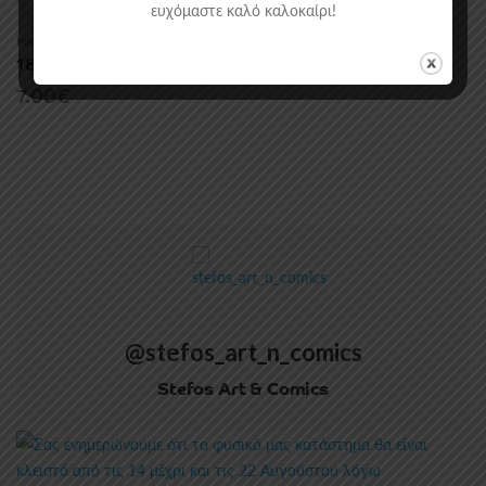
ευχόμαστε καλό καλοκαίρι!
MANGA/COMICS
,
ΑΝΕΞΆΡΤΗΤΑ
1800 – 1. Πατέρας
7.00
€
@stefos_art_n_comics
Stefos Art & Comics