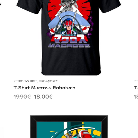
RETRO T-SHIRTS
,
ΠΡΟΣΦΟΡΈΣ
RE
T-Shirt Macross Robotech
T
Original
Current
19.90
€
18.00
€
1
price
price
was:
is:
19.90€.
18.00€.