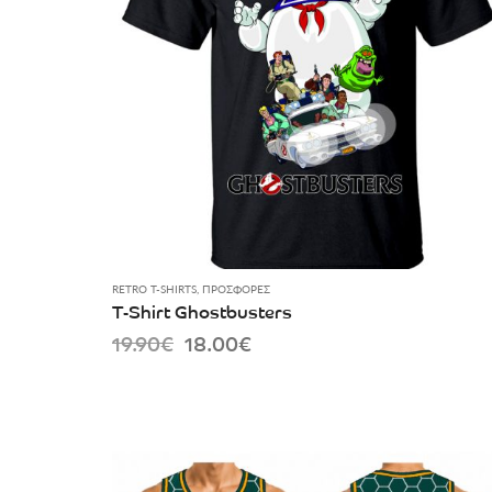
RETRO T-SHIRTS
,
ΠΡΟΣΦΟΡΈΣ
T-Shirt Ghostbusters
Original
Current
19.90
€
18.00
€
price
price
was:
is:
19.90€.
18.00€.