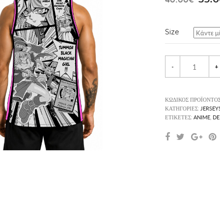
pric
was:
Size
40.0
-
+
ΚΩΔΙΚΌΣ ΠΡΟΪΌΝΤΟ
JERSEY
ΚΑΤΗΓΟΡΊΕΣ:
ANIME
DE
ΕΤΙΚΈΤΕΣ:
,