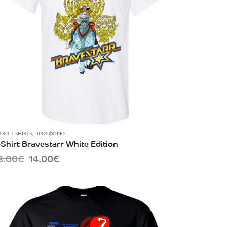
TRO T-SHIRTS
,
ΠΡΟΣΦΟΡΈΣ
-Shirt Bravestarr White Edition
Original
Current
8.00
€
14.00
€
price
price
was:
is:
18.00€.
14.00€.