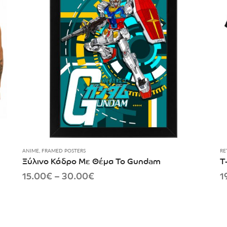
ANIME
,
FRAMED POSTERS
RE
Ξύλινο Κάδρο Με Θέμα Το Gundam
T
Price
15.00
€
–
30.00
€
1
range:
15.00€
through