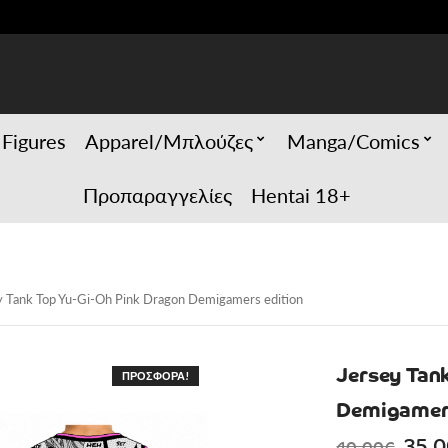
 Figures
Apparel/Μπλούζες
Manga/Comics
Προπαραγγελίες
Hentai 18+
y Tank Top Yu-Gi-Oh Pink Dragon Demigamers edition
Jersey Tan
ΠΡΟΣΦΟΡΆ!
Demigamers
Orig
35.
40.00
€