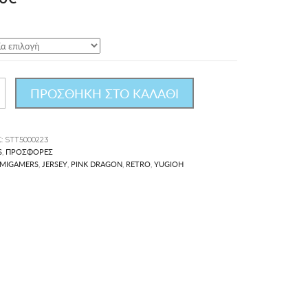
e
price
is:
0€.
35.00€.
ΠΡΟΣΘΗΚΗ ΣΤΟ ΚΑΛΑΘΙ
Σ:
STT5000223
S
ΠΡΟΣΦΟΡΈΣ
,
MIGAMERS
JERSEY
PINK DRAGON
RETRO
YUGIOH
,
,
,
,