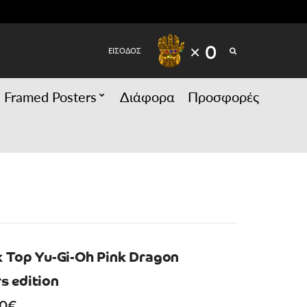
SEARCH
× 0
ΕΙΣΟΔΟΣ
Framed Posters
Διάφορα
Προσφορές
k Top Yu-Gi-Oh Pink Dragon
 edition
inal
Current
00
€