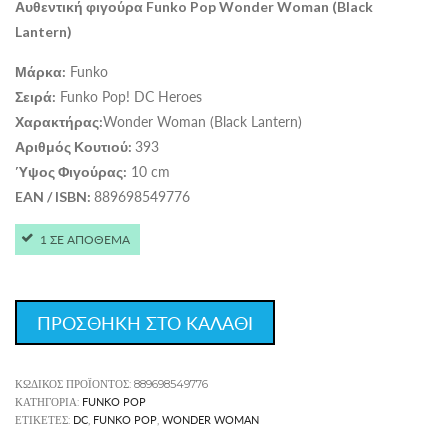
Αυθεντική φιγούρα Funko Pop Wonder Woman (Black
Lantern)
Funko
Μάρκα:
Funko Pop! DC Heroes
Σειρά:
Wonder Woman (Black Lantern)
Χαρακτήρας:
393
Αριθμός Κουτιού:
10 cm
Ύψος Φιγούρας:
889698549776
EAN
/
ISBN
:
1 ΣΕ ΑΠΟΘΕΜΑ
ΠΡΟΣΘΗΚΗ ΣΤΟ ΚΑΛΑΘΙ
ΚΩΔΙΚΌΣ ΠΡΟΪΌΝΤΟΣ:
889698549776
FUNKO POP
ΚΑΤΗΓΟΡΊΑ:
DC
FUNKO POP
WONDER WOMAN
ΕΤΙΚΈΤΕΣ:
,
,