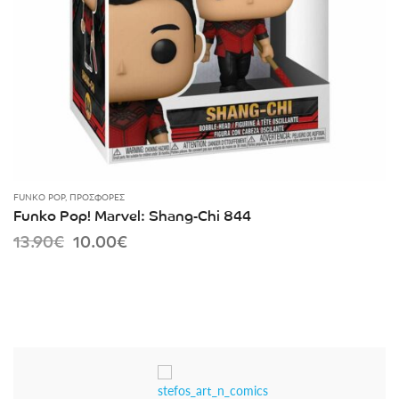
FUNKO POP
,
ΠΡΟΣΦΟΡΈΣ
Funko Pop! Marvel: Shang-Chi 844
Original
Current
13.90
€
10.00
€
price
price
was:
is:
13.90€.
10.00€.