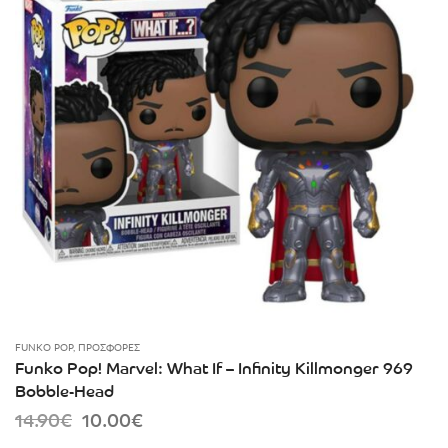
FUNKO POP
,
ΠΡΟΣΦΟΡΈΣ
Funko Pop! Marvel: What If – Infinity Killmonger 969
Bobble-Head
Original
Current
14.90
€
10.00
€