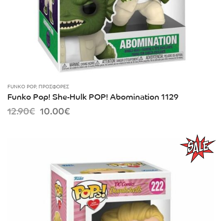
FUNKO POP
,
ΠΡΟΣΦΟΡΈΣ
Funko Pop! She-Hulk POP! Abomination 1129
Original
Current
12.90
€
10.00
€
price
price
was:
is:
12.90€.
10.00€.