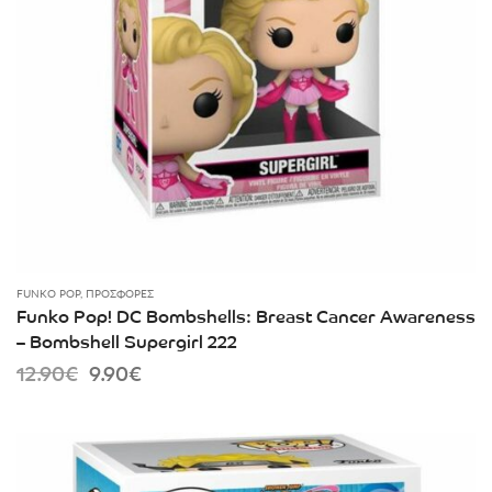
FUNKO POP
,
ΠΡΟΣΦΟΡΈΣ
Funko Pop! DC Bombshells: Breast Cancer Awareness
– Bombshell Supergirl 222
Original
Current
12.90
€
9.90
€
price
price
was:
is:
12.90€.
9.90€.