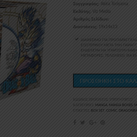
Akira Toriyama
Συγγραφέας:
Viz Media
Εκδότης:
Αριθμός Σελίδων:
19x14x13
Διαστάσεις:
ΔΙΑΘΕΣΙΜΟ ΓΙΑ ΠΡΟΠΑΡΑΓΓΕΛΙ
ΕΞΩΤΕΡΙΚΟΎ ΜΕΤΆ ΤΗΝ ΠΑΡΑΓΓΕ
ΕΝΔΈΧΕΤΑΙ ΝΑ ΥΠΆΡΞΟΥΝ ΚΑΘΥ
ΜΕΤΑΦΟΡΈΣ, ΤΕΛΩΝΕΊΟ). ΘΑ 
ΠΡΟΣΘΗΚΗ ΣΤΟ ΚΑΛ
ΚΩΔΙΚΌΣ ΠΡΟΪΌΝΤΟΣ:
9781974708727
MANGA
MANGA BOXES
M
ΚΑΤΗΓΟΡΊΕΣ:
,
,
BOX SET
COMIC
DRAGONBA
ΕΤΙΚΈΤΕΣ:
,
,