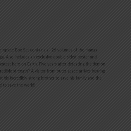
 Complete Box Set contains all 26 volumes of the manga
ga. Also includes an exclusive double-sided poster and
greatest hero on Earth. Five years after defeating the demon
redible strength? A visitor from outer space arrives bearing
ht his incredibly strong brother to save his family and the
d to save the world!