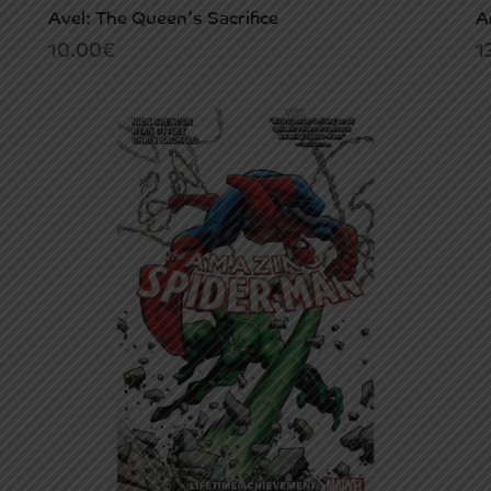
Avel: The Queen’s Sacrifice
A
10.00
€
1