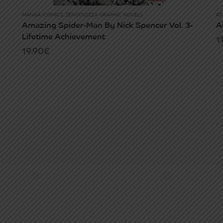
MANGA/COMICS
,
ΞΕΝΌΓΛΩΣΣΑ GRAPHIC NOVELS
AT
Amazing Spider-Man By Nick Spencer Vol. 3-
A
Lifetime Achievement
1
19.90
€