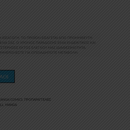
Α-ΕΙΣΑΓΩΓΗ. ΤΟ ΠΡΟΪΌΝ ΕΙΣΆΓΕΤΑΙ ΑΠΌ ΠΡΟΜΗΘΕΥΤΉ
ΛΊΑ ΣΑΣ. Ο ΧΡΌΝΟΣ ΠΑΡΆΔΟΣΗΣ ΕΊΝΑΙ ΕΝΔΕΙΚΤΙΚΌΣ ΚΑΙ
ΣΤΕΡΉΣΕΙΣ ΕΚΤΌΣ ΕΛΈΓΧΟΥ ΜΑΣ (ΔΙΑΘΕΣΙΜΌΤΗΤΑ,
ΕΝΗΜΕΡΏΝΕΣΤΕ ΓΙΑ ΟΠΟΙΑΔΉΠΟΤΕ ΜΕΤΑΒΟΛΉ.
ΑΘΙ
ANGA/COMICS
ΠΡΟΠΑΡΑΓΓΕΛΊΕΣ
,
LL
MANGA
,