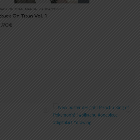
TACK ON TITAN
,
MANGA
,
MANGA/COMICS
ttack On Titan Vol. 1
1.90
€