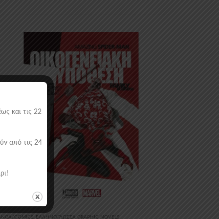
ως και τις 22
ύν από τις 24
ρι!
NGA/COMICS
,
ΕΛΛΗΝΌΓΛΩΣΣΑ GRAPHIC NOVELS