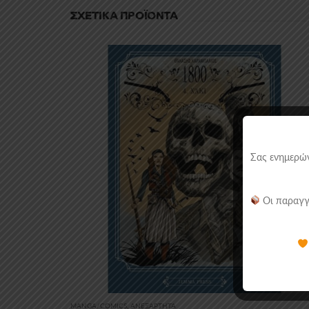
ΣΧΕΤΙΚΆ ΠΡΟΪΌΝΤΑ
Σας ενημερών
Οι παραγγ
MANGA/COMICS
,
ΑΝΕΞΆΡΤΗΤΑ