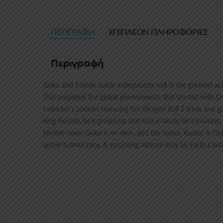
ΠΕΡΙΓΡΑΦΉ
ΕΠΙΠΛΈΟΝ ΠΛΗΡΟΦΟΡΊΕΣ
Περιγραφή
Goku and friends battle intergalactic evil in the greatest
that propelled the global phenomenon that started with Dr
collector’s booklet featuring fun Dragon Ball Z trivia and 
king Piccolo, he’s grown up and had a family-he’s married, 
terrible news-Goku is an alien, and the visitor, Raditz, is 
entire human race. A surprising alliance may be Earth’s l