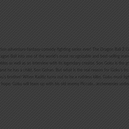
 action-adventure-fantasy-comedy-fighting series ever! The Dragon Ball Z
agon Ball into one of the world’s most recognizable and best-selling man
guides as well as an interview with its legendary creator. Son Goku is the 
and he has a child, Son Gohan. But what is the real reason for Goku’s inc
Goku’s brother! When Raditz turns out to be a ruthless killer, Goku must fig
ast hope: Goku will team up with his old enemy Piccolo…archenemies unite