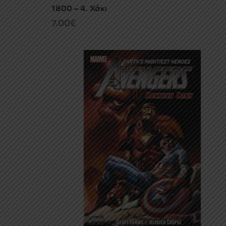
1800 – 4. Χάκι
7.00
€