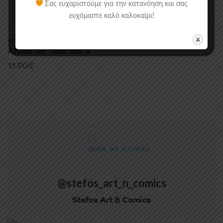
Σας ευχαριστούμε για την κατανόηση και σας
ευχόμαστε καλό καλοκαίρι!
ATTACK ON TITAN
,
MANGA
,
MANGA/COMICS
Attack On Titan Vol. 4
11.90
€
@stefos_art_n_comics
Stefos Art & Comics