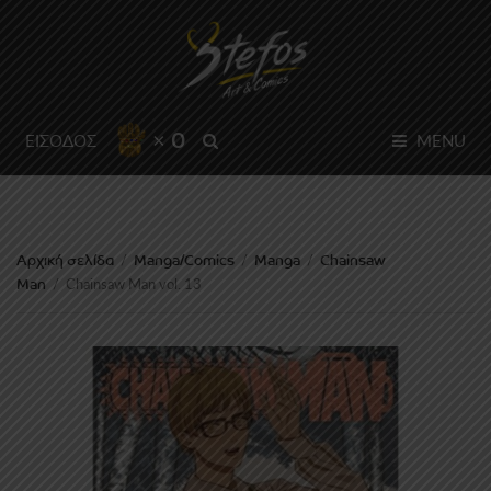
× 0
SEARCH
ΕΙΣΟΔΟΣ
MENU
Αρχική σελίδα
Manga/Comics
Manga
Chainsaw
/
/
/
Man
/
Chainsaw Man vol. 13