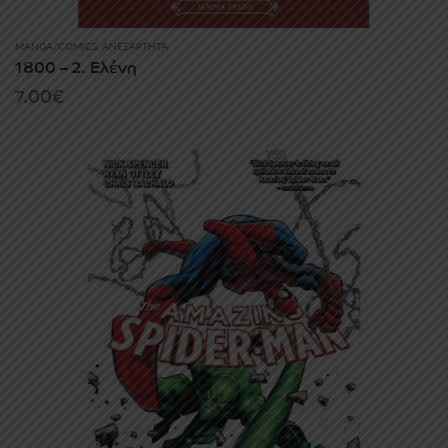
MANGA/COMICS
,
ΑΝΕΞΆΡΤΗΤΑ
1800 – 2. Ελένη
7.00
€