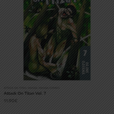
ATTACK ON TITAN
,
MANGA
,
MANGA/COMICS
Attack On Titan Vol. 7
11.90
€