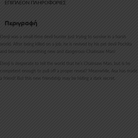
ΕΠΙΠΛΈΟΝ ΠΛΗΡΟΦΟΡΊΕΣ
Περιγραφή
Denji was a small-time devil hunter just trying to survive in a harsh
world. After being killed on a job, he is revived by his pet devil Pochita
and becomes something new and dangerous-Chainsaw Man!
Denji is desperate to tell the world that he’s Chainsaw Man, but is he
competent enough to pull off a proper reveal? Meanwhile, Asa has made
a friend! But this new friendship may be hiding a dark secret.