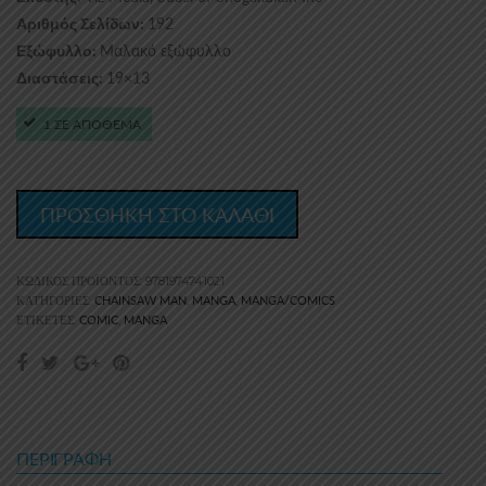
192
Αριθμός Σελίδων:
Μαλακό εξώφυλλο
Εξώφυλλο:
19×13
Διαστάσεις:
1 ΣΕ ΑΠΟΘΕΜΑ
ΠΡΟΣΘΗΚΗ ΣΤΟ ΚΑΛΑΘΙ
ΚΩΔΙΚΌΣ ΠΡΟΪΌΝΤΟΣ:
9781974741021
CHAINSAW MAN
MANGA
MANGA/COMICS
ΚΑΤΗΓΟΡΊΕΣ:
,
,
COMIC
MANGA
ΕΤΙΚΈΤΕΣ:
,
ΠΕΡΙΓΡΑΦΉ