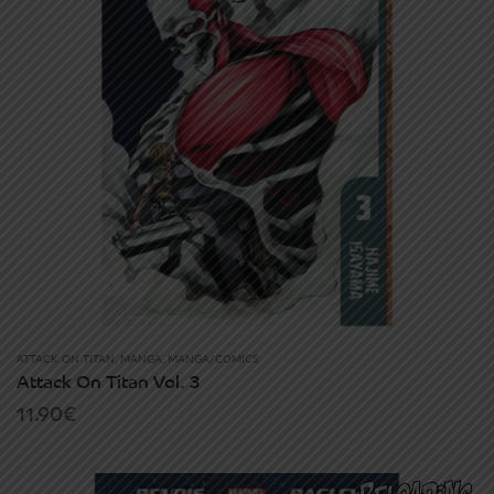
ATTACK ON TITAN
,
MANGA
,
MANGA/COMICS
Attack On Titan Vol. 3
11.90
€