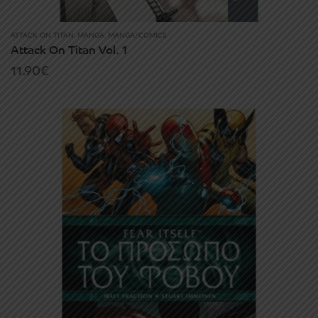
ATTACK ON TITAN
,
MANGA
,
MANGA/COMICS
Attack On Titan Vol. 1
11.90
€