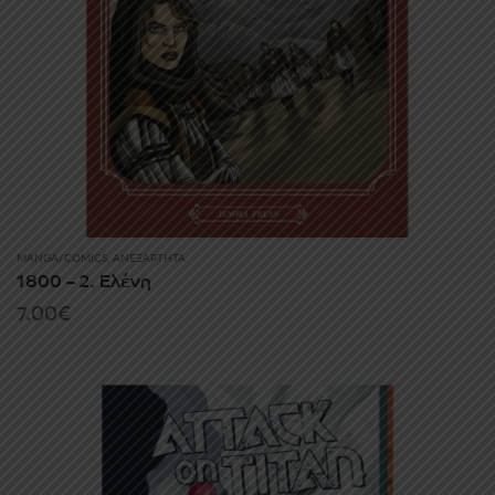
MANGA/COMICS
,
ΑΝΕΞΆΡΤΗΤΑ
1800 – 2. Ελένη
7.00
€