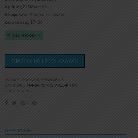
66
Αριθμός Σελίδων:
Μαλακό εξώφυλλο
Εξώφυλλο:
17×24
Διαστάσεις:
1 ΣΕ ΑΠΟΘΕΜΑ
ΠΡΟΣΘΗΚΗ ΣΤΟ ΚΑΛΑΘΙ
ΚΩΔΙΚΌΣ ΠΡΟΪΌΝΤΟΣ:
9786185115418
MANGA/COMICS
ΑΝΕΞΆΡΤΗΤΑ
ΚΑΤΗΓΟΡΊΕΣ:
,
COMIC
ΕΤΙΚΈΤΑ:
ΠΕΡΙΓΡΑΦΉ