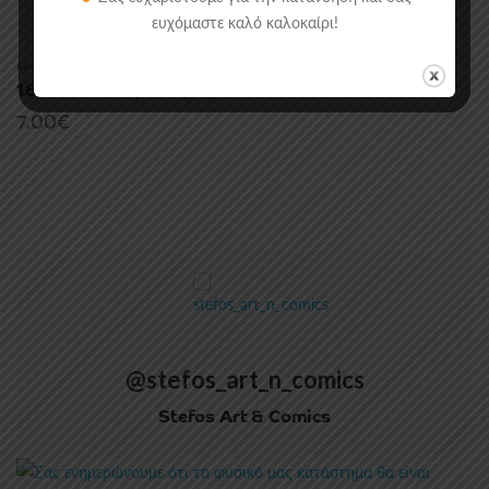
ευχόμαστε καλό καλοκαίρι!
MANGA/COMICS
,
ΑΝΕΞΆΡΤΗΤΑ
1800 – 5. Μαύρα Καράβια
7.00
€
@stefos_art_n_comics
Stefos Art & Comics