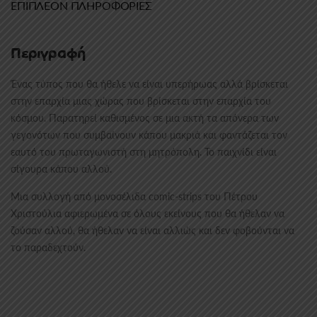
ΕΠΙΠΛΈΟΝ ΠΛΗΡΟΦΟΡΊΕΣ
Περιγραφή
Ένας τύπος που θα ήθελε να είναι υπερήρωας αλλά βρίσκεται
στην επαρχία μιας χώρας που βρίσκεται στην επαρχία του
κόσμου. Παρατηρεί καθισμένος σε μια ακτή τα απόνερα των
γεγονότων που συμβαίνουν κάπου μακριά και φαντάζεται τον
εαυτό του πρωταγωνιστή στη μητρόπολη. Το παιχνίδι είναι
σίγουρα κάπου αλλού.
Μια συλλογή από μονοσέλιδα comic-strips του Πέτρου
Χριστούλια αφιερωμένα σε όλους εκείνους που θα ήθελαν να
ζούσαν αλλού, θα ήθελαν να είναι αλλιώς και δεν φοβούνται να
το παραδεχτούν.