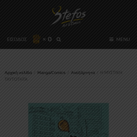
× 0
SEARCH
ΕΙΣΟΔΟΣ
MENU
Αρχική σελίδα
Manga/Comics
Ανεξάρτητα
/
/
/
Η ΜΥΣΤΙΚΗ
ΤΑΥΤΟΤΗΤΑ