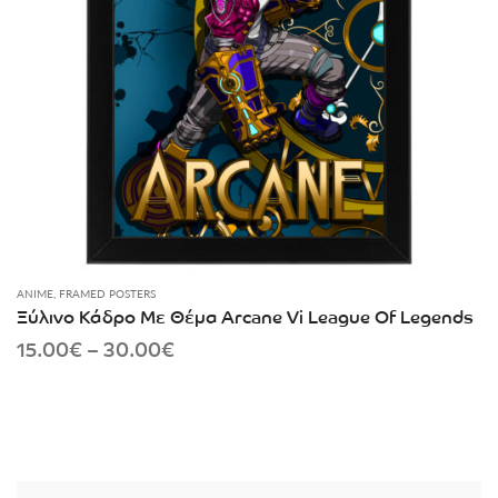
ANIME
,
FRAMED POSTERS
Ξύλινο Κάδρο Με Θέμα Arcane Vi League Of Legends
Price
15.00
€
–
30.00
€
range:
15.00€
through
30.00€