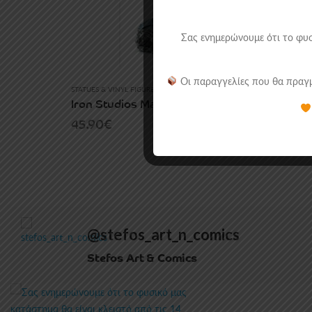
Σας ενημερώνουμε ότι το φυσ
Οι παραγγελίες που θα πραγμ
STATUES & VINYL FIGURES
Iron Studios Marvel: Storm X-Men (21cm).
45.90
€
@stefos_art_n_comics
Stefos Art & Comics