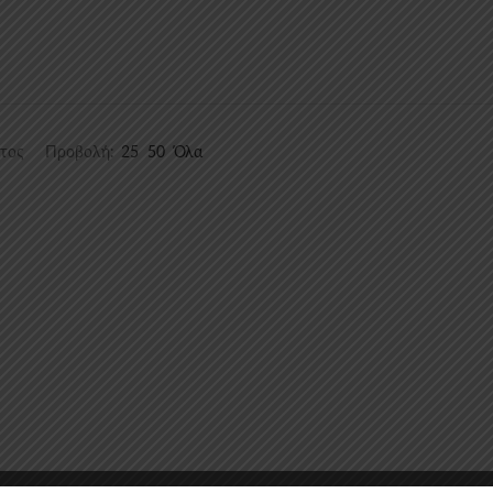
ατος
Προβολή:
25
50
Όλα