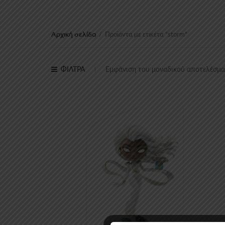
Αρχική σελίδα
/
Προϊόντα με ετικέτα “storm”
ΦΙΛΤΡΑ
Εμφάνιση του μοναδικού αποτελέσμ