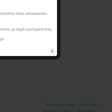
 Αυγούστου λόγω καλοκαιρινών
στου, με σειρά προτεραιότητας.
ρι!