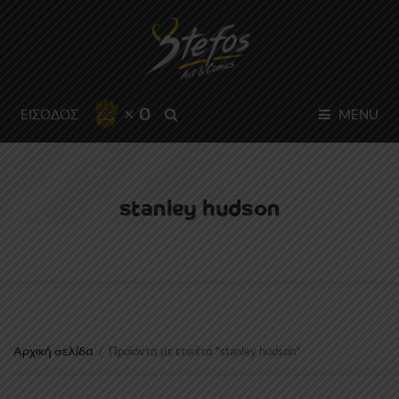
× 0
SEARCH
ΕΙΣΟΔΟΣ
MENU
stanley hudson
Αρχική σελίδα
/
Προϊόντα με ετικέτα “stanley hudson”