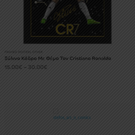
FRAMED POSTERS
,
OTHER
Ξύλινο Κάδρο Με Θέμα Τον Cristiano Ronaldo
Price
15.00
€
–
30.00
€
range:
15.00€
through
30.00€