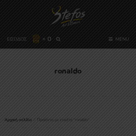
× 0
SEARCH
ΕΙΣΟΔΟΣ
MENU
ronaldo
Αρχική σελίδα
/
Προϊόντα με ετικέτα “ronaldo”