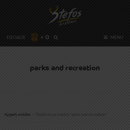
× 0
SEARCH
ΕΙΣΟΔΟΣ
MENU
parks and recreation
Αρχική σελίδα
/
Προϊόντα με ετικέτα “parks and recreation”