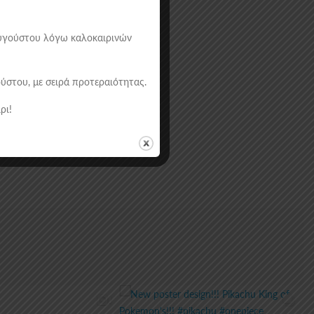
 Αυγούστου λόγω καλοκαιρινών
στου, με σειρά προτεραιότητας.
ρι!