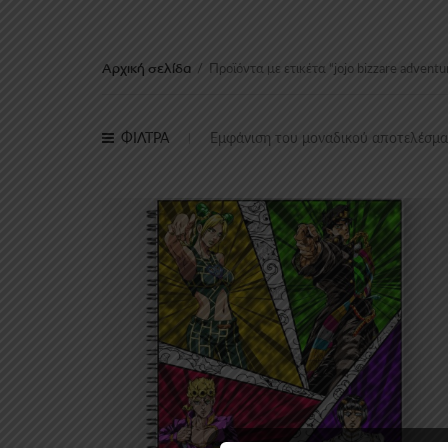
Αρχική σελίδα
/
Προϊόντα με ετικέτα “jojo bizzare adventu
ΦΙΛΤΡΑ
Εμφάνιση του μοναδικού αποτελέσμ