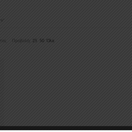
re”
ατος
Προβολή:
25
50
Όλα