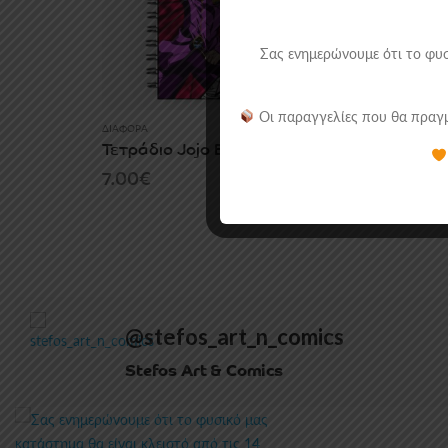
Σας ενημερώνουμε ότι το φυσ
Οι παραγγελίες που θα πραγμ
ΔΙΆΦΟΡΑ
Τετράδιο Jojo Bizzare Adventure
7.00
€
@stefos_art_n_comics
Stefos Art & Comics