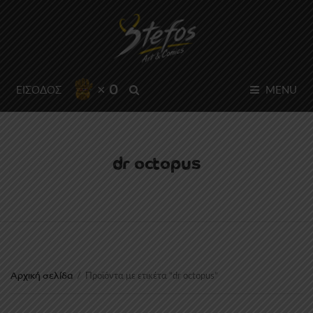
× 0
SEARCH
ΕΙΣΟΔΟΣ
MENU
dr octopus
Αρχική σελίδα
/
Προϊόντα με ετικέτα “dr octopus”