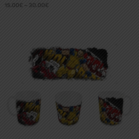
Price
15.00
€
–
30.00
€
range:
15.00€
through
30.00€