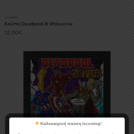
ΔΙΆΦΟΡΑ
Κούπα Deadpool & Wolverine
12.00
€
Καλοκαιρινή παύση incoming!