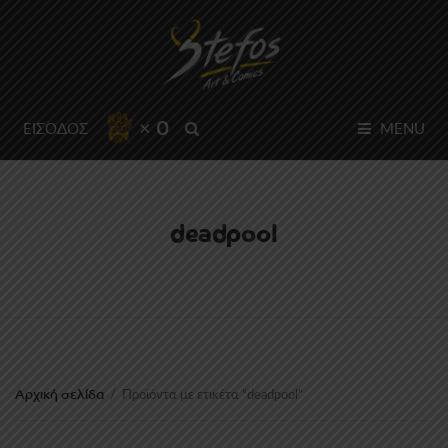
× 0
SEARCH
ΕΙΣΟΔΟΣ
MENU
deadpool
Αρχική σελίδα
/
Προϊόντα με ετικέτα “deadpool”