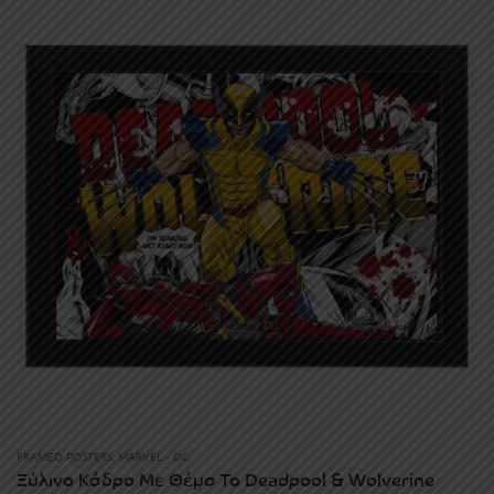
through
30.00€
FRAMED POSTERS
,
MARVEL - DC
Ξύλινο Κάδρο Με Θέμα Το Deadpool & Wolverine