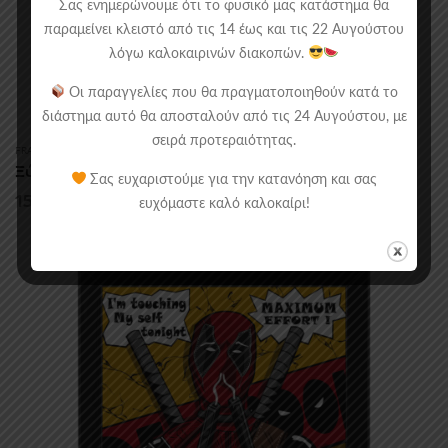
Σας ενημερώνουμε ότι το φυσικό μας κατάστημα θα
παραμείνει κλειστό από τις 14 έως και τις 22 Αυγούστου
λόγω καλοκαιρινών διακοπών.
Οι παραγγελίες που θα πραγματοποιηθούν κατά το
διάστημα αυτό θα αποσταλούν από τις 24 Αυγούστου, με
σειρά προτεραιότητας.
FRAMED POSTERS
,
MARVEL - DC
Ξύλινο Κάδρο Με Θέμα Deadpool Zombies
Σας ευχαριστούμε για την κατανόηση και σας
Price
15.00
€
–
30.00
€
ευχόμαστε καλό καλοκαίρι!
range:
15.00€
through
30.00€