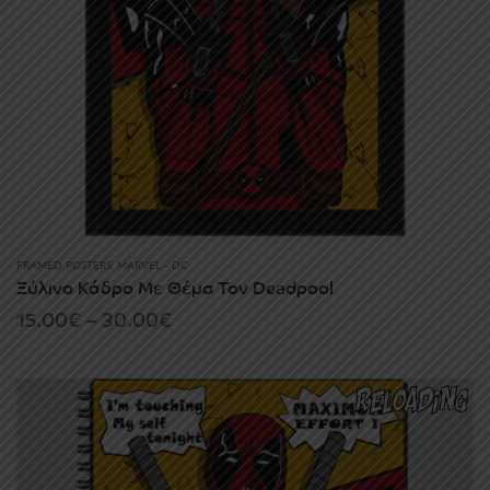
FRAMED POSTERS
,
MARVEL - DC
Ξύλινο Κάδρο Με Θέμα Τον Deadpool
Price
15.00
€
–
30.00
€
range:
15.00€
through
30.00€