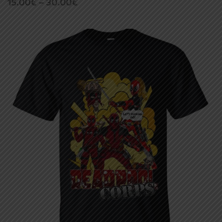
Price
15.00
€
–
30.00
€
range:
15.00€
through
30.00€