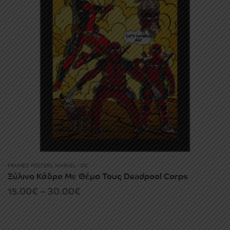
FRAMED POSTERS
,
MARVEL - DC
Ξύλινο Κάδρο Με Θέμα Τους Deadpool Corps
Price
15.00
€
–
30.00
€
range:
15.00€