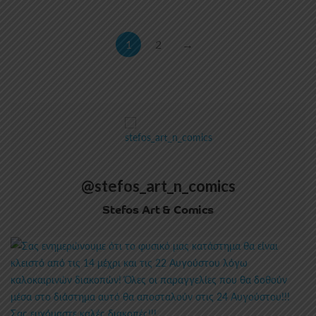
1
2
→
@stefos_art_n_comics
Stefos Art & Comics