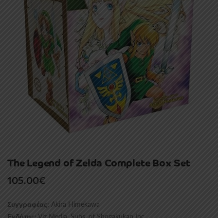
The Legend of Zelda Complete Box Set
105.00
€
Akira Himekawa
Συγγραφέας:
Viz Media, Subs. of Shogakukan Inc
Εκδότης: