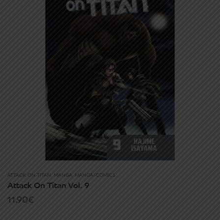
ATTACK ON TITAN
,
MANGA
,
MANGA/COMICS
Attack On Titan Vol. 9
11.90
€