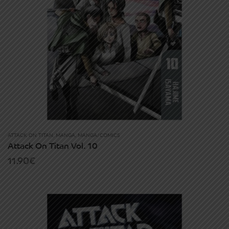
ATTACK ON TITAN
,
MANGA
,
MANGA/COMICS
Attack On Titan Vol. 10
11.90
€