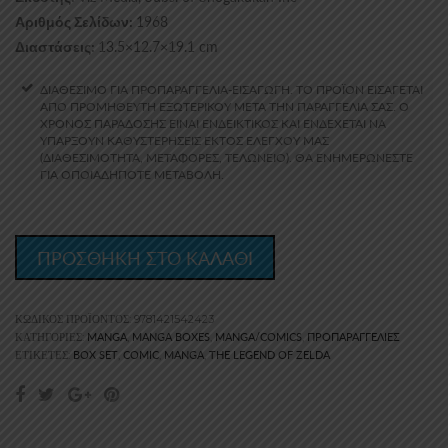
1968
Αριθμός Σελίδων:
13.5×12.7×19.1 cm
Διαστάσεις:
ΔΙΑΘΕΣΙΜΟ ΓΙΑ ΠΡΟΠΑΡΑΓΓΕΛΙΑ-ΕΙΣΑΓΩΓΗ. ΤΟ ΠΡΟΪΌΝ ΕΙΣΆΓΕΤΑΙ
ΑΠΌ ΠΡΟΜΗΘΕΥΤΉ ΕΞΩΤΕΡΙΚΟΎ ΜΕΤΆ ΤΗΝ ΠΑΡΑΓΓΕΛΊΑ ΣΑΣ. Ο
ΧΡΌΝΟΣ ΠΑΡΆΔΟΣΗΣ ΕΊΝΑΙ ΕΝΔΕΙΚΤΙΚΌΣ ΚΑΙ ΕΝΔΈΧΕΤΑΙ ΝΑ
ΥΠΆΡΞΟΥΝ ΚΑΘΥΣΤΕΡΉΣΕΙΣ ΕΚΤΌΣ ΕΛΈΓΧΟΥ ΜΑΣ
(ΔΙΑΘΕΣΙΜΌΤΗΤΑ, ΜΕΤΑΦΟΡΈΣ, ΤΕΛΩΝΕΊΟ). ΘΑ ΕΝΗΜΕΡΏΝΕΣΤΕ
ΓΙΑ ΟΠΟΙΑΔΉΠΟΤΕ ΜΕΤΑΒΟΛΉ.
ΠΡΟΣΘΗΚΗ ΣΤΟ ΚΑΛΑΘΙ
ΚΩΔΙΚΌΣ ΠΡΟΪΌΝΤΟΣ:
9781421542423
MANGA
MANGA BOXES
MANGA/COMICS
ΠΡΟΠΑΡΑΓΓΕΛΊΕΣ
ΚΑΤΗΓΟΡΊΕΣ:
,
,
,
BOX SET
COMIC
MANGA
THE LEGEND OF ZELDA
ΕΤΙΚΈΤΕΣ:
,
,
,