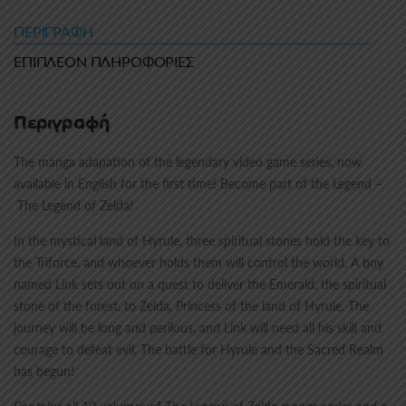
ΠΕΡΙΓΡΑΦΉ
ΕΠΙΠΛΈΟΝ ΠΛΗΡΟΦΟΡΊΕΣ
Περιγραφή
The manga adapation of the legendary video game series, now
available in English for the first time! Become part of the Legend –
The Legend of Zelda
!
In the mystical land of Hyrule, three spiritual stones hold the key to
the Triforce, and whoever holds them will control the world. A boy
named Link sets out on a quest to deliver the Emerald, the spiritual
stone of the forest, to Zelda, Princess of the land of Hyrule. The
journey will be long and perilous, and Link will need all his skill and
courage to defeat evil. The battle for Hyrule and the Sacred Realm
has begun!