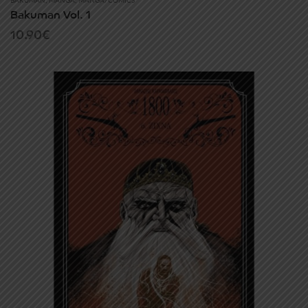
BAKUMAN
,
MANGA
,
MANGA/COMICS
Bakuman Vol. 1
10.90
€