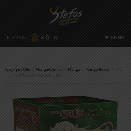
× 0
SEARCH
ΕΙΣΟΔΟΣ
MENU
Αρχική σελίδα
Manga/Comics
Manga
Manga Boxes
/
/
/
/
The
Legend of Zelda Complete Box Set