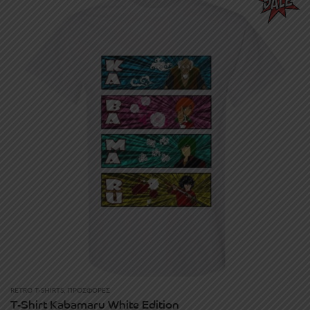
19.90€.
18.00€.
RETRO T-SHIRTS
,
ΠΡΟΣΦΟΡΈΣ
T-Shirt Kabamaru White Edition