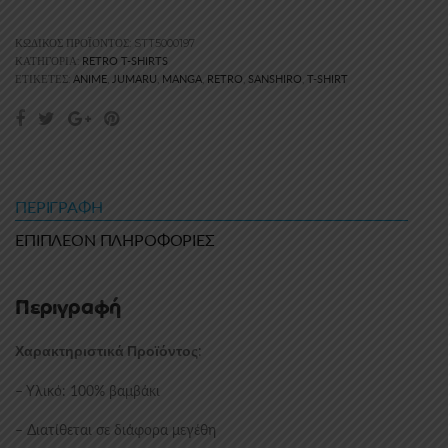
ΚΩΔΙΚΌΣ ΠΡΟΪΌΝΤΟΣ:
STT5000197
RETRO T-SHIRTS
ΚΑΤΗΓΟΡΊΑ:
ANIME
JUMARU
MANGA
RETRO
SANSHIRO
T-SHIRT
ΕΤΙΚΈΤΕΣ:
,
,
,
,
,
ΠΕΡΙΓΡΑΦΉ
ΕΠΙΠΛΈΟΝ ΠΛΗΡΟΦΟΡΊΕΣ
Περιγραφή
:
Χαρακτηριστικά Προϊόντος
– Υλικό: 100% βαμβάκι
– Διατίθεται σε διάφορα μεγέθη