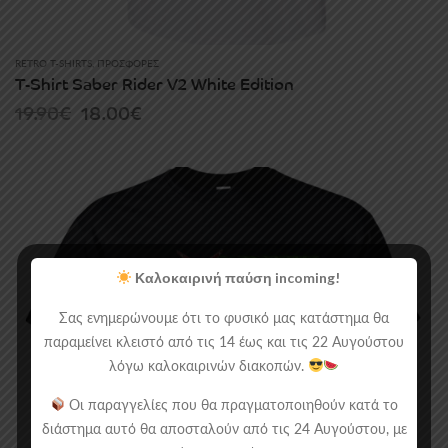
RETRO T-SHIRTS
,
ΠΡΟΣΦΟΡΈΣ
T-Shirt Saber Rider V2 White Edition
Original
Current
19.90
€
18.00
€
price
price
was:
is:
19.90€.
18.00€.
Καλοκαιρινή παύση incoming!
Σας ενημερώνουμε ότι το φυσικό μας κατάστημα θα
παραμείνει κλειστό από τις 14 έως και τις 22 Αυγούστου
λόγω καλοκαιρινών διακοπών.
Οι παραγγελίες που θα πραγματοποιηθούν κατά το
διάστημα αυτό θα αποσταλούν από τις 24 Αυγούστου, με