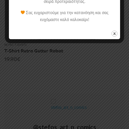
σειρά προτεραιότητας.
Σας ευχαριστούμε για την κατανόηση και σας
ευχόμαστε καλό καλοκαίρι!
RETRO T-SHIRTS
T-Shirt Retro Getter Robot
19.90
€
@stefos_art_n_comics