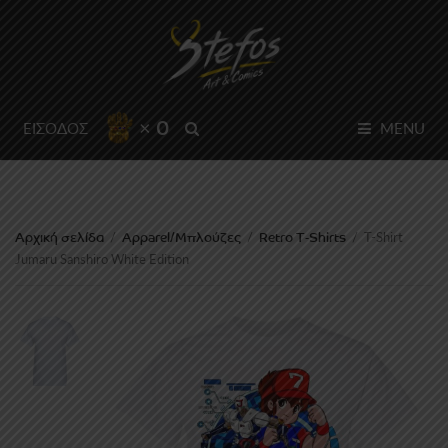
× 0
SEARCH
ΕΙΣΟΔΟΣ
MENU
Αρχική σελίδα
Apparel/Μπλούζες
Retro T-Shirts
/
/
/
T-Shirt
Jumaru Sanshiro White Edition