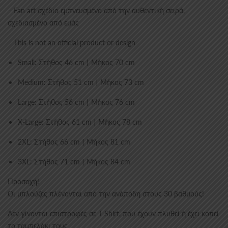
– Fan art σχέδιο εμπνευσμένο από την αυθεντική σειρά,
σχεδιασμένο από εμάς
– This is not an official product or design
Small: Στήθος 46 cm | Μήκος 70 cm
Medium: Στήθος 51 cm | Μήκος 73 cm
Large: Στήθος 56 cm | Μήκος 76 cm
X-Large: Στήθος 61 cm | Μήκος 78 cm
2XL: Στήθος 66 cm | Μήκος 81 cm
3XL: Στήθος 71 cm | Μήκος 84 cm
Προσοχή!
Οι μπλούζες πλένονται από την ανάποδη στους 30 βαθμούς!
Δεν γίνονται επιστροφές σε T-Shirt, που έχουν πλυθεί ή έχει κοπεί
το ταμπελάκι τους