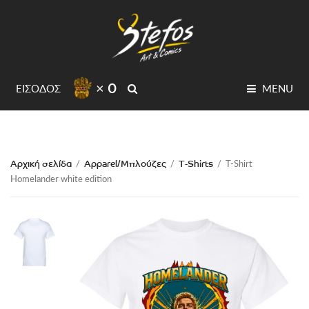
× 0
SEARCH
ΕΙΣΟΔΟΣ
MENU
Αρχική σελίδα
Apparel/Μπλούζες
T-Shirts
/
/
/
T-Shirt
Homelander white edition