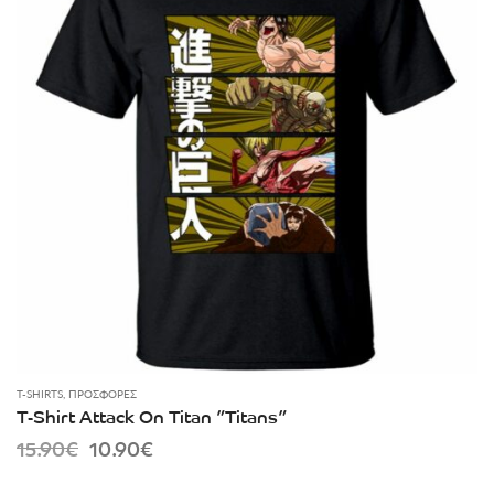
T-SHIRTS
,
ΠΡΟΣΦΟΡΈΣ
T-Shirt Attack On Titan ”Titans”
Original
Current
15.90
€
10.90
€
price
price