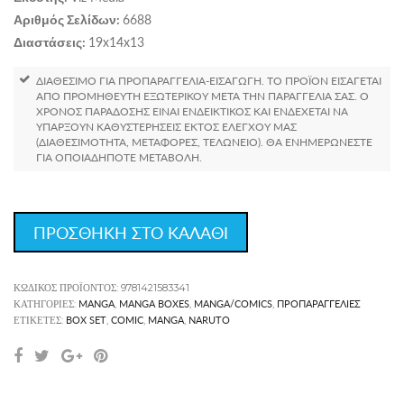
6688
Αριθμός Σελίδων:
19x14x13
Διαστάσεις:
ΔΙΑΘΕΣΙΜΟ ΓΙΑ ΠΡΟΠΑΡΑΓΓΕΛΙΑ-ΕΙΣΑΓΩΓΗ. ΤΟ ΠΡΟΪΌΝ ΕΙΣΆΓΕΤΑΙ
ΑΠΌ ΠΡΟΜΗΘΕΥΤΉ ΕΞΩΤΕΡΙΚΟΎ ΜΕΤΆ ΤΗΝ ΠΑΡΑΓΓΕΛΊΑ ΣΑΣ. Ο
ΧΡΌΝΟΣ ΠΑΡΆΔΟΣΗΣ ΕΊΝΑΙ ΕΝΔΕΙΚΤΙΚΌΣ ΚΑΙ ΕΝΔΈΧΕΤΑΙ ΝΑ
ΥΠΆΡΞΟΥΝ ΚΑΘΥΣΤΕΡΉΣΕΙΣ ΕΚΤΌΣ ΕΛΈΓΧΟΥ ΜΑΣ
(ΔΙΑΘΕΣΙΜΌΤΗΤΑ, ΜΕΤΑΦΟΡΈΣ, ΤΕΛΩΝΕΊΟ). ΘΑ ΕΝΗΜΕΡΏΝΕΣΤΕ
ΓΙΑ ΟΠΟΙΑΔΉΠΟΤΕ ΜΕΤΑΒΟΛΉ.
ΠΡΟΣΘΗΚΗ ΣΤΟ ΚΑΛΑΘΙ
ΚΩΔΙΚΌΣ ΠΡΟΪΌΝΤΟΣ:
9781421583341
MANGA
MANGA BOXES
MANGA/COMICS
ΠΡΟΠΑΡΑΓΓΕΛΊΕΣ
ΚΑΤΗΓΟΡΊΕΣ:
,
,
,
BOX SET
COMIC
MANGA
NARUTO
ΕΤΙΚΈΤΕΣ:
,
,
,