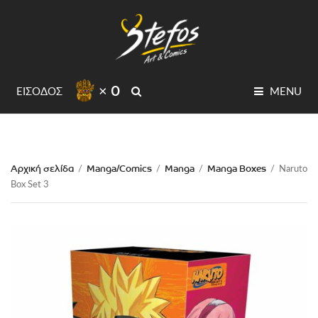
× 0
SEARCH
ΕΙΣΟΔΟΣ
MENU
Αρχική σελίδα
Manga/Comics
Manga
Manga Boxes
/
/
/
/
Naruto
Box Set 3