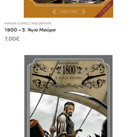
MANGA/COMICS
,
ΑΝΕΞΆΡΤΗΤΑ
1800 – 3. Άγια Μαύρα
7.00
€