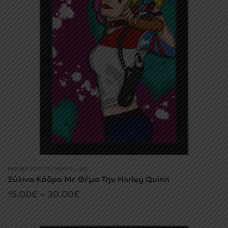
FRAMED POSTERS
,
MARVEL - DC
Ξύλινο Κάδρο Με Θέμα Την Harley Quinn
Price
15.00
€
–
30.00
€
range:
15.00€