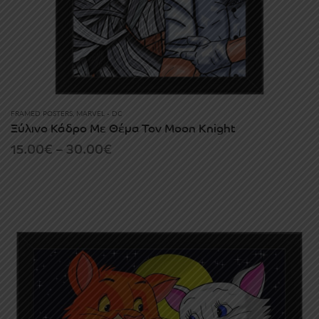
FRAMED POSTERS
,
MARVEL - DC
Ξύλινο Κάδρο Με Θέμα Τον Moon Knight
Price
15.00
€
–
30.00
€
range:
15.00€
through
30.00€