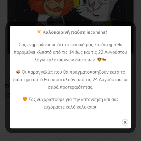
Καλοκαιρινή παύση incoming!
Σας ενημερώνουμε ότι το φυσικό μας κατάστημα θα
παραμείνει κλειστό από τις 14 έως και τις 22 Αυγούστου
λόγω καλοκαιρινών διακοπών.
Οι παραγγελίες που θα πραγματοποιηθούν κατά το
διάστημα αυτό θα αποσταλούν από τις 24 Αυγούστου, με
FRAMED POSTERS
,
KIDS
Ξύλινο Κάδρο Με Θέμα Τις Αριστόγατες
σειρά προτεραιότητας.
Price
15.00
€
–
30.00
€
Σας ευχαριστούμε για την κατανόηση και σας
range:
ευχόμαστε καλό καλοκαίρι!
15.00€
through
30.00€