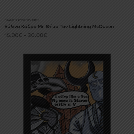
FRAMED POSTERS
,
KIDS
Ξύλινο Κάδρο Με Θέμα Τον Lightning McQueen
Price
15.00
€
–
30.00
€
range:
15.00€
through
30.00€