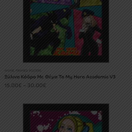
ANIME
,
FRAMED POSTERS
Ξύλινο Κάδρο Με Θέμα Το My Hero Academia V3
Price
15.00
€
–
30.00
€
range:
15.00€
through
30.00€