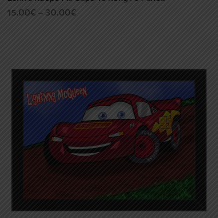
Price
15.00
€
–
30.00
€
range:
15.00€
through
30.00€