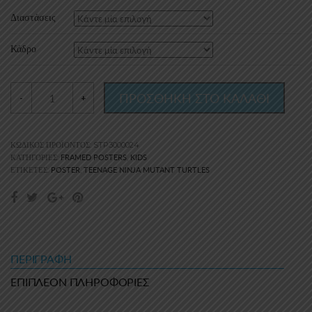
15.00€
Διαστάσεις
through
Κάδρο
30.00€
ΠΡΟΣΘΗΚΗ ΣΤΟ ΚΑΛΑΘΙ
-
+
ΚΩΔΙΚΌΣ ΠΡΟΪΌΝΤΟΣ:
STP3000024
FRAMED POSTERS
KIDS
ΚΑΤΗΓΟΡΊΕΣ:
,
POSTER
TEENAGE NINJA MUTANT TURTLES
ΕΤΙΚΈΤΕΣ:
,
ΠΕΡΙΓΡΑΦΉ
ΕΠΙΠΛΈΟΝ ΠΛΗΡΟΦΟΡΊΕΣ