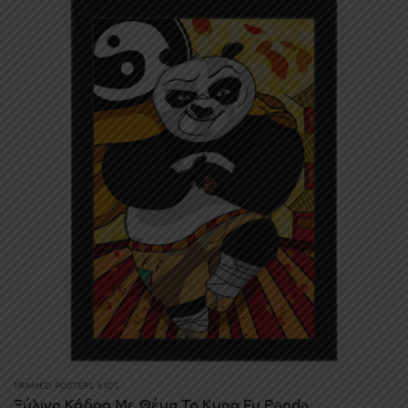
through
30.00€
FRAMED POSTERS
,
KIDS
Ξύλινο Κάδρο Με Θέμα Το Kung Fu Panda