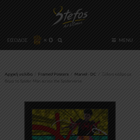
× 0
SEARCH
ΕΙΣΟΔΟΣ
MENU
Αρχική σελίδα
Framed Posters
Marvel - DC
/
/
/
Ξύλινο κάδρο με
θέμα το Spider-Man across the Spiderverse