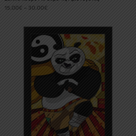
Price
15.00
€
–
30.00
€
range:
15.00€
through
30.00€