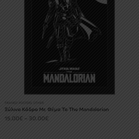
FRAMED POSTERS
,
OTHER
Ξύλινο Κάδρο Με Θέμα Το The Mandalorian
Price
15.00
€
–
30.00
€
range:
15.00€