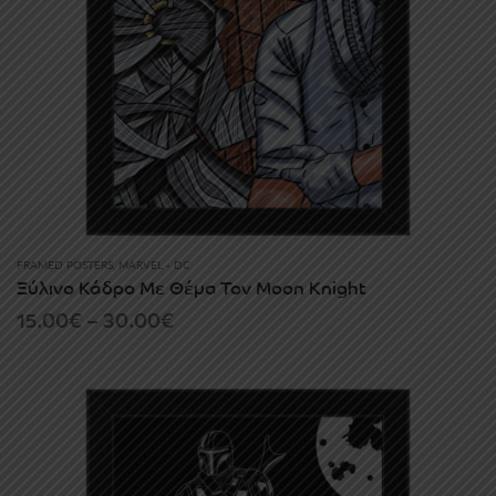
FRAMED POSTERS
,
MARVEL - DC
Ξύλινο Κάδρο Με Θέμα Τον Moon Knight
Price
15.00
€
–
30.00
€
range:
15.00€
through
30.00€