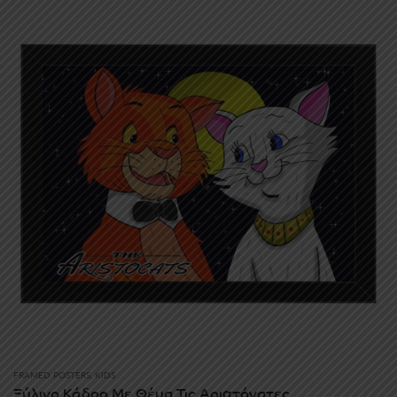
through
30.00€
FRAMED POSTERS
,
KIDS
Ξύλινο Κάδρο Με Θέμα Τις Αριστόγατες