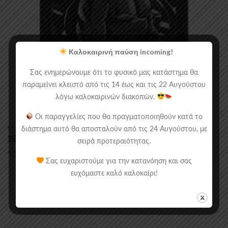
Καλοκαιρινή παύση incoming!
Σας ενημερώνουμε ότι το φυσικό μας κατάστημα θα
παραμείνει κλειστό από τις 14 έως και τις 22 Αυγούστου
λόγω καλοκαιρινών διακοπών.
Οι παραγγελίες που θα πραγματοποιηθούν κατά το
διάστημα αυτό θα αποσταλούν από τις 24 Αυγούστου, με
FRAMED POSTERS
,
MARVEL - DC
Ξύλινο Κάδρο Με Θέμα Τον Batman
σειρά προτεραιότητας.
Price
15.00
€
–
30.00
€
Σας ευχαριστούμε για την κατανόηση και σας
range:
ευχόμαστε καλό καλοκαίρι!
15.00€
through
30.00€