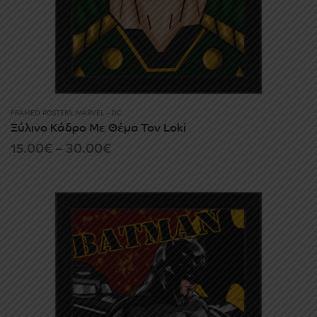
FRAMED POSTERS
,
MARVEL - DC
Ξύλινο Κάδρο Με Θέμα Τον Loki
Price
15.00
€
–
30.00
€
range:
15.00€
through
30.00€