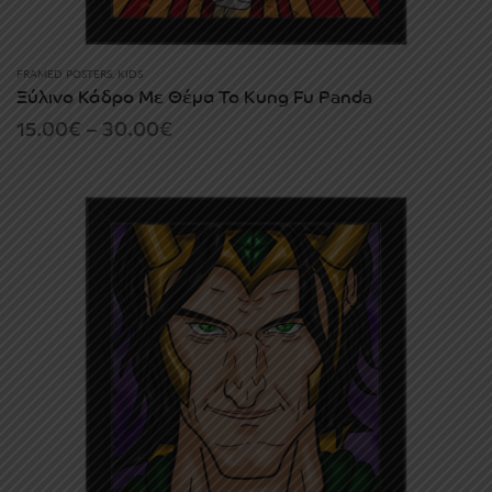
FRAMED POSTERS
,
KIDS
Ξύλινο Κάδρο Με Θέμα Το Kung Fu Panda
Price
15.00
€
–
30.00
€
range:
15.00€
through
30.00€