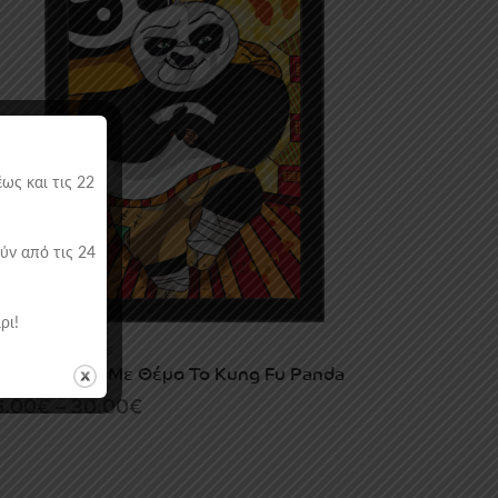
ως και τις 22
ύν από τις 24
ρι!
AMED POSTERS
,
KIDS
ύλινο Κάδρο Με Θέμα Το Kung Fu Panda
Price
5.00
€
–
30.00
€
range:
15.00€