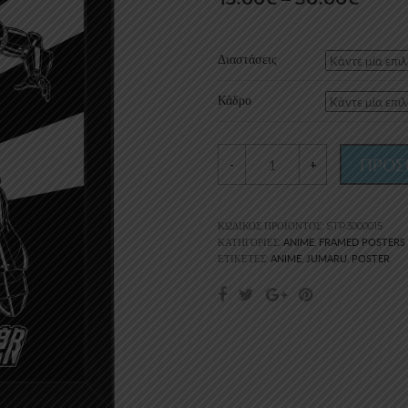
range
15.00
Διαστάσεις
thro
Κάδρο
30.0
ΠΡΟΣ
-
+
ΚΩΔΙΚΌΣ ΠΡΟΪΌΝΤΟΣ:
STP3000015
ANIME
FRAMED POSTERS
ΚΑΤΗΓΟΡΊΕΣ:
,
ANIME
JUMARU
POSTER
ΕΤΙΚΈΤΕΣ:
,
,