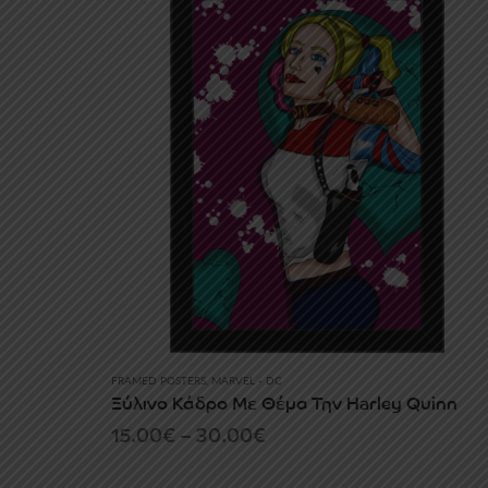
through
30.00€
FRAMED POSTERS
,
MARVEL - DC
Ξύλινο Κάδρο Με Θέμα Την Harley Quinn
Price
15.00
€
–
30.00
€
range: