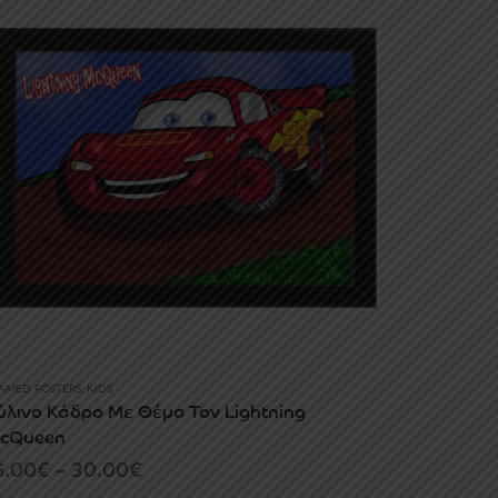
through
30.00€
AMED POSTERS
,
KIDS
ύλινο Κάδρο Με Θέμα Τον Lightning
cQueen
Price
5.00
€
–
30.00
€