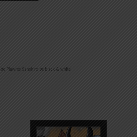
ς Plawres Sanshiro σε black & white