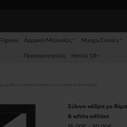
 Figures
Apparel/Μπλούζες
Manga/Comics
Προπαραγγελίες
Hentai 18+
ρο με θέμα το Plawres Sanshiro Jumaru black & white edition
Ξύλινο κάδρο με θέμα
& white edition
Price
15.00
€
–
30.00
€