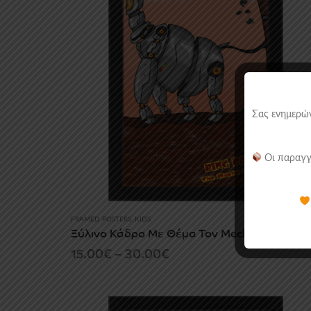
Σας ενημερών
Οι παραγγ
FRAMED POSTERS
,
KIDS
Ξύλινο Κάδρο Με Θέμα Τον Mecha Gorilla
Price
15.00
€
–
30.00
€
range:
15.00€