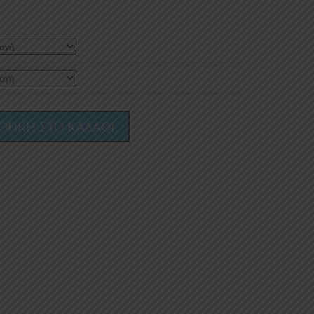
:
€
ugh
0€
ΘΗΚΗ ΣΤΟ ΚΑΛΑΘΙ