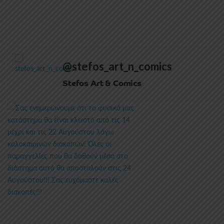
15.00€
through
30.00€
@stefos_art_n_comics
Stefos Art & Comics