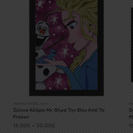
through
30.00€
FRAMED POSTERS
,
KIDS
FR
Ξύλινο Κάδρο Με Θέμα Την Elsa Από Το
Ξ
Frozen
M
Price
15.00
€
–
30.00
€
1