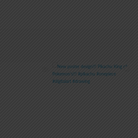
range:
15.00€
through
30.00€