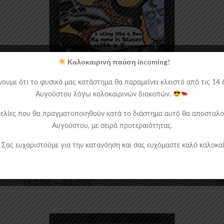
Καλοκαιρινή παύση incoming!
ουμε ότι το φυσικό μας κατάστημα θα παραμείνει κλειστό από τις 14 έ
Αυγούστου λόγω καλοκαιρινών διακοπών.
ελίες που θα πραγματοποιηθούν κατά το διάστημα αυτό θα αποσταλο
Αυγούστου, με σειρά προτεραιότητας.
Σας ευχαριστούμε για την κατανόηση και σας ευχόμαστε καλό καλοκαί
FRAMED POSTERS
,
MARVEL - DC
FR
Ξύλινο Κάδρο Με Θέμα Τον Moon Knight
Ξ
Price
15.00
€
–
30.00
€
1
range:
15.00€