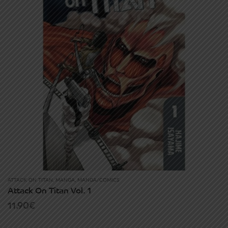
ATTACK ON TITAN
,
MANGA
,
MANGA/COMICS
Attack On Titan Vol. 1
11.90
€