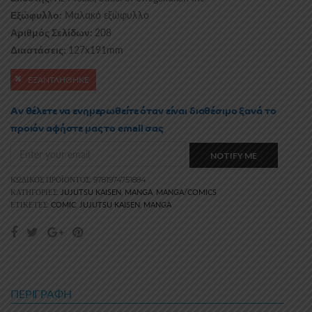
Μαλακό εξώφυλλο
Εξώφυλλο:
208
Αριθμός Σελίδων:
127x191mm
Διαστάσεις:
ΕΞΑΝΤΛΗΘΗΚΕ
Αν θέλετε να ενημερωθείτε όταν είναι διαθέσιμο ξανά το
προιόν αφήστε μας το email σας
NOTIFY ME
ΚΩΔΙΚΌΣ ΠΡΟΪΌΝΤΟΣ:
9781974751884
JUJUTSU KAISEN
MANGA
MANGA/COMICS
ΚΑΤΗΓΟΡΊΕΣ:
,
,
COMIC
JUJUTSU KAISEN
MANGA
ΕΤΙΚΈΤΕΣ:
,
,
ΠΕΡΙΓΡΑΦΉ