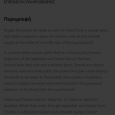
ΕΠΙΠΛΈΟΝ ΠΛΗΡΟΦΟΡΊΕΣ
Περιγραφή
To gain the power he needs to save his friend from a cursed spirit,
Yuji Itadori swallows a piece of a demon, only to find himself
caught in the midst of a horrific war of the supernatural!
In a world where cursed spirits feed on unsuspecting humans,
fragments of the legendary and feared demon Ryomen
Sukuna have been lost and scattered about. Should any demon
consume Sukuna’s body parts, the power they gain could destroy
the world as we know it. Fortunately, there exists a mysterious
school of jujutsu sorcerers who exist to protect the precarious
existence of the living from the supernatural!
Hakari and Panda head for Tokyo No. 2 Colony in search of
Kashimo. When they enter, they get separated, and Hakari faces
Charles, a culling game player and wannabe manga creator!