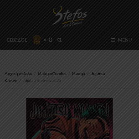
× 0
SEARCH
ΕΙΣΟΔΟΣ
MENU
Αρχική σελίδα
Manga/Comics
Manga
Jujutsu
/
/
/
Kaisen
/
Jujutsu Kaisen vol. 25