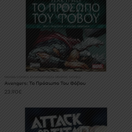
MANGA/COMICS
,
ΕΛΛΗΝΌΓΛΩΣΣΑ GRAPHIC NOVELS
Avengers: Το Πρόσωπο Του Φόβου
23.90
€