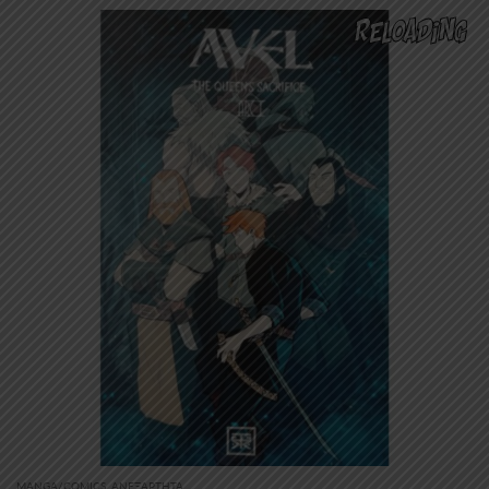
MANGA/COMICS
,
ΑΝΕΞΆΡΤΗΤΑ