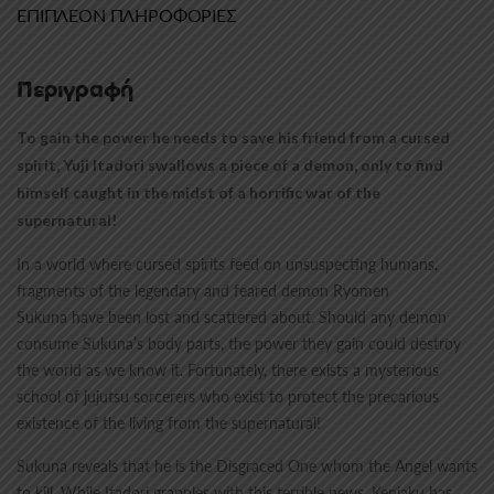
ΕΠΙΠΛΈΟΝ ΠΛΗΡΟΦΟΡΊΕΣ
Περιγραφή
To gain the power he needs to save his friend from a cursed
spirit, Yuji Itadori swallows a piece of a demon, only to find
himself caught in the midst of a horrific war of the
supernatural!
In a world where cursed spirits feed on unsuspecting humans,
fragments of the legendary and feared demon Ryomen
Sukuna have been lost and scattered about. Should any demon
consume Sukuna’s body parts, the power they gain could destroy
the world as we know it. Fortunately, there exists a mysterious
school of jujutsu sorcerers who exist to protect the precarious
existence of the living from the supernatural!
Sukuna reveals that he is the Disgraced One whom the Angel wants
to kill. While Itadori grapples with this terrible news, Kenjaku has