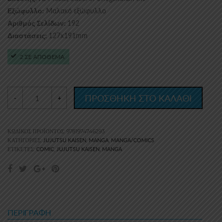
Μαλακό εξώφυλλο
Εξώφυλλο:
192
Αριθμός Σελίδων:
127x191mm
Διαστάσεις:
2 ΣΕ ΑΠΟΘΕΜΑ
ΠΡΟΣΘΗΚΗ ΣΤΟ ΚΑΛΑΘΙ
-
+
ΚΩΔΙΚΌΣ ΠΡΟΪΌΝΤΟΣ:
9781974746293
JUJUTSU KAISEN
MANGA
MANGA/COMICS
ΚΑΤΗΓΟΡΊΕΣ:
,
,
COMIC
JUJUTSU KAISEN
MANGA
ΕΤΙΚΈΤΕΣ:
,
,
ΠΕΡΙΓΡΑΦΉ