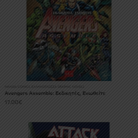
MANGA/COMICS
,
ΕΛΛΗΝΌΓΛΩΣΣΑ GRAPHIC NOVELS
Avengers Assemble: Εκδικητές, Ενωθείτε
17.00
€