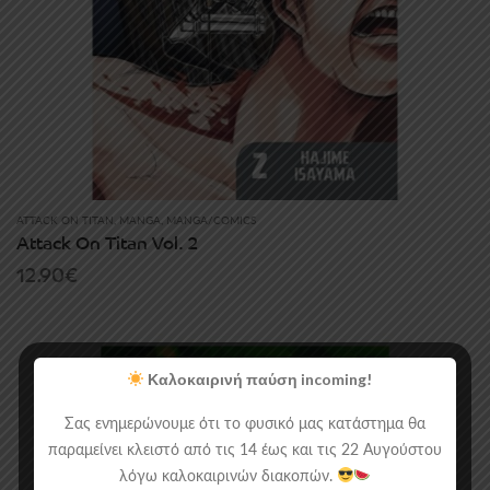
ATTACK ON TITAN
,
MANGA
,
MANGA/COMICS
Attack On Titan Vol. 2
12.90
€
Καλοκαιρινή παύση incoming!
Σας ενημερώνουμε ότι το φυσικό μας κατάστημα θα
παραμείνει κλειστό από τις 14 έως και τις 22 Αυγούστου
λόγω καλοκαιρινών διακοπών.