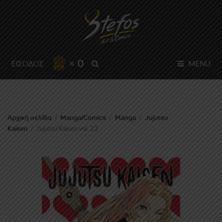
× 0
SEARCH
ΕΙΣΟΔΟΣ
MENU
Αρχική σελίδα
Manga/Comics
Manga
Jujutsu
/
/
/
Kaisen
/
Jujutsu Kaisen vol. 23