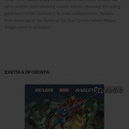
set in motion plans involving various nations, throwing the culling
game into further confusion! To make matters worse, Kenjaku
then shows up at the Tombs of the Star Corridor where Master
Tengen exists in seclusion!
ΣΧΕΤΙΚΆ ΠΡΟΪΌΝΤΑ