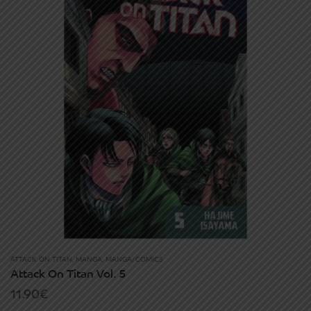
ATTACK ON TITAN
,
MANGA
,
MANGA/COMICS
Attack On Titan Vol. 5
11.90
€