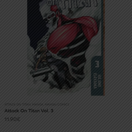
ATTACK ON TITAN
,
MANGA
,
MANGA/COMICS
Attack On Titan Vol. 3
11.90
€