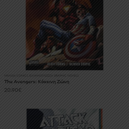
MANGA/COMICS
,
ΕΛΛΗΝΌΓΛΩΣΣΑ GRAPHIC NOVELS
The Avengers: Κόκκινη Ζώνη
20.90
€