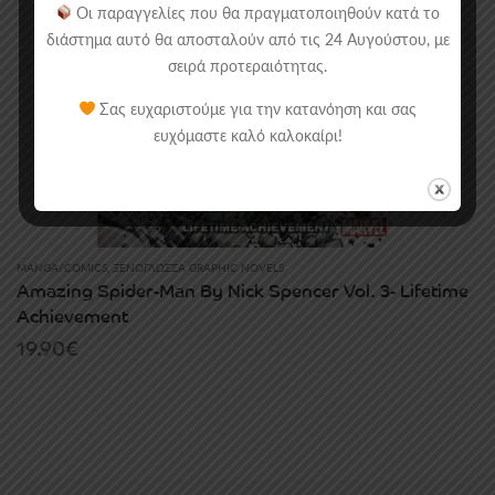
Οι παραγγελίες που θα πραγματοποιηθούν κατά το
διάστημα αυτό θα αποσταλούν από τις 24 Αυγούστου, με
σειρά προτεραιότητας.
Σας ευχαριστούμε για την κατανόηση και σας
ευχόμαστε καλό καλοκαίρι!
MANGA/COMICS
,
ΞΕΝΌΓΛΩΣΣΑ GRAPHIC NOVELS
Amazing Spider-Man By Nick Spencer Vol. 3- Lifetime
Achievement
19.90
€