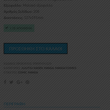
Μαλακό εξώφυλλο
Εξώφυλλο:
208
Αριθμός Σελίδων:
127x191mm
Διαστάσεις:
1 ΣΕ ΑΠΟΘΕΜΑ
ΠΡΟΣΘΗΚΗ ΣΤΟ ΚΑΛΑΘΙ
ΚΩΔΙΚΌΣ ΠΡΟΪΌΝΤΟΣ:
9781974741229
JUJUTSU KAISEN
MANGA
MANGA/COMICS
ΚΑΤΗΓΟΡΊΕΣ:
,
,
COMIC
MANGA
ΕΤΙΚΈΤΕΣ:
,
ΠΕΡΙΓΡΑΦΉ