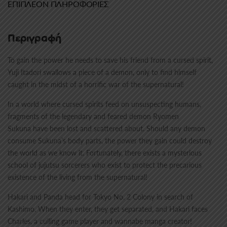
ΕΠΙΠΛΈΟΝ ΠΛΗΡΟΦΟΡΊΕΣ
Περιγραφή
To gain the power he needs to save his friend from a cursed spirit,
Yuji Itadori swallows a piece of a demon, only to find himself
caught in the midst of a horrific war of the supernatural!
In a world where cursed spirits feed on unsuspecting humans,
fragments of the legendary and feared demon Ryomen
Sukuna have been lost and scattered about. Should any demon
consume Sukuna’s body parts, the power they gain could destroy
the world as we know it. Fortunately, there exists a mysterious
school of jujutsu sorcerers who exist to protect the precarious
existence of the living from the supernatural!
Hakari and Panda head for Tokyo No. 2 Colony in search of
Kashimo. When they enter, they get separated, and Hakari faces
Charles, a culling game player and wannabe manga creator!