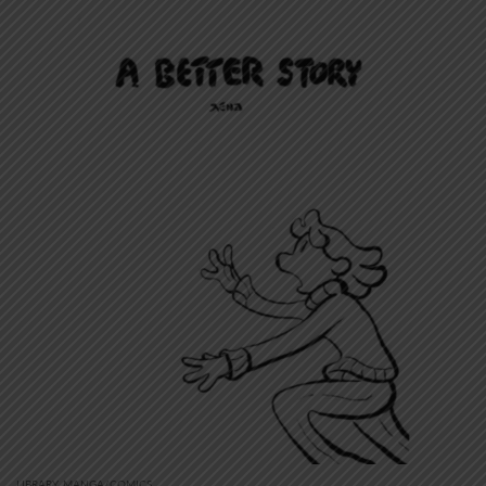
LIBRARY
,
MANGA/COMICS