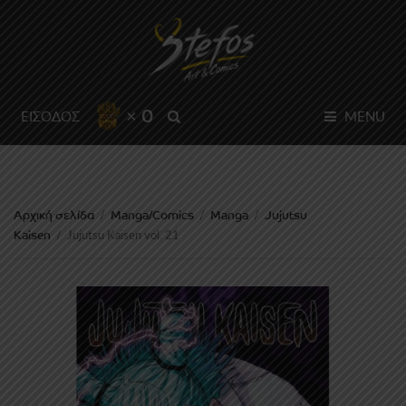
× 0
SEARCH
ΕΙΣΟΔΟΣ
MENU
Αρχική σελίδα
Manga/Comics
Manga
Jujutsu
/
/
/
Kaisen
/
Jujutsu Kaisen vol. 21