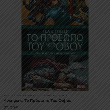
MANGA/COMICS
,
ΕΛΛΗΝΌΓΛΩΣΣΑ GRAPHIC NOVELS
Avengers: Το Πρόσωπο Του Φόβου
23.90
€