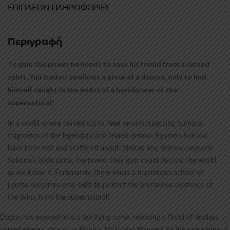
ΕΠΙΠΛΈΟΝ ΠΛΗΡΟΦΟΡΊΕΣ
Περιγραφή
To gain the power he needs to save his friend from a cursed
spirit, Yuji Itadori swallows a piece of a demon, only to find
himself caught in the midst of a horrific war of the
supernatural!
In a world where cursed spirits feed on unsuspecting humans,
fragments of the legendary and feared demon Ryomen Sukuna
have been lost and scattered about. Should any demon consume
Sukuna’s body parts, the power they gain could destroy the world
as we know it. Fortunately, there exists a mysterious school of
jujutsu sorcerers who exist to protect the precarious existence of
the living from the supernatural!
Dagon has evolved into a terrifying curse, releasing a flood of endless
cursed energy attacks at Nabito, Maki, and Nanami! At the same time, a