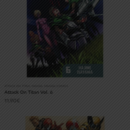
ATTACK ON TITAN
,
MANGA
,
MANGA/COMICS
Attack On Titan Vol. 6
11.90
€