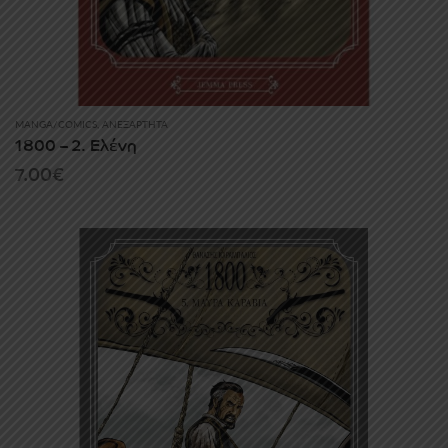
MANGA/COMICS
,
ΑΝΕΞΆΡΤΗΤΑ
1800 – 2. Ελένη
7.00
€