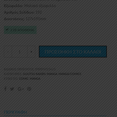
Μαλακό εξώφυλλο
Εξώφυλλο:
192
Αριθμός Σελίδων:
127x191mm
Διαστάσεις:
2 ΣΕ ΑΠΟΘΕΜΑ
ΠΡΟΣΘΗΚΗ ΣΤΟ ΚΑΛΑΘΙ
-
+
ΚΩΔΙΚΌΣ ΠΡΟΪΌΝΤΟΣ:
9781974723423
JUJUTSU KAISEN
MANGA
MANGA/COMICS
ΚΑΤΗΓΟΡΊΕΣ:
,
,
COMIC
MANGA
ΕΤΙΚΈΤΕΣ:
,
ΠΕΡΙΓΡΑΦΉ