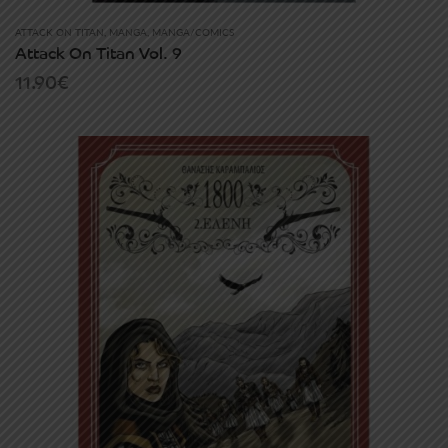
ATTACK ON TITAN
,
MANGA
,
MANGA/COMICS
Attack On Titan Vol. 9
11.90
€