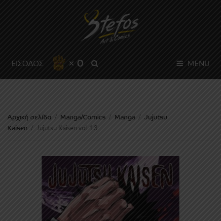
× 0
SEARCH
ΕΙΣΟΔΟΣ
MENU
Αρχική σελίδα
Manga/Comics
Manga
Jujutsu
/
/
/
Kaisen
/
Jujutsu Kaisen vol. 13