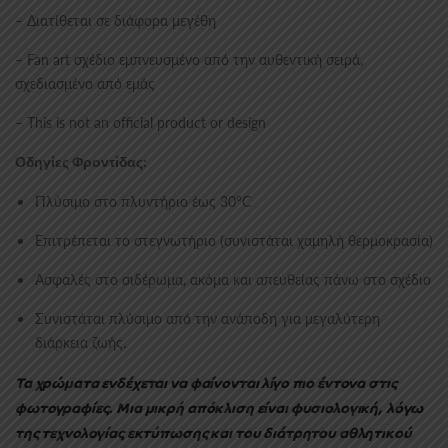
– Διατίθεται σε διάφορα μεγέθη
– Fan art σχέδιο εμπνευσμένο από την αυθεντική σειρά,
σχεδιασμένο από εμάς
– This is not an official product or design
Οδηγίες Φροντίδας:
Πλύσιμο στο πλυντήριο έως 30°C
Επιτρέπεται το στεγνωτήριο (συνιστάται χαμηλή θερμοκρασία)
Ασφαλές στο σιδέρωμα, ακόμα και απευθείας πάνω στο σχέδιο
Συνιστάται πλύσιμο από την ανάποδη για μεγαλύτερη
διάρκεια ζωής.
Τα χρώματα ενδέχεται να φαίνονται λίγο πιο έντονα στις
φωτογραφίες.
Μια μικρή απόκλιση είναι φυσιολογική, λόγω
της τεχνολογίας εκτύπωσης και του διάτρητου αθλητικού