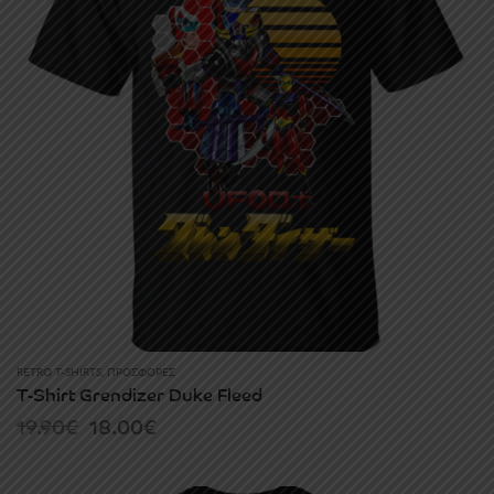
RETRO T-SHIRTS
,
ΠΡΟΣΦΟΡΈΣ
T-Shirt Grendizer Duke Fleed
Original
Current
19.90
€
18.00
€
price
price
was:
is: