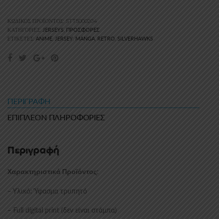
ΚΩΔΙΚΌΣ ΠΡΟΪΌΝΤΟΣ:
STT5000204
JERSEYS
ΠΡΟΣΦΟΡΈΣ
ΚΑΤΗΓΟΡΊΕΣ:
,
ANIME
JERSEY
MANGA
RETRO
SILVERHAWKS
ΕΤΙΚΈΤΕΣ:
,
,
,
,
ΠΕΡΙΓΡΑΦΉ
ΕΠΙΠΛΈΟΝ ΠΛΗΡΟΦΟΡΊΕΣ
Περιγραφή
:
Χαρακτηριστικά Προϊόντος
– Υλικό: Ύφασμα τρυπητό
– Full digital print (δεν είναι στάμπα)