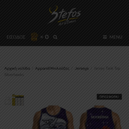
× 0
SEARCH
ΕΙΣΟΔΟΣ
MENU
Αρχική σελίδα
Apparel/Μπλούζες
Jerseys
/
/
/
Jersey Tank Top
Silverhawks
ΠΡΟΣΦΟΡΆ!