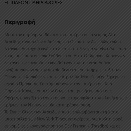
ΕΠΙΠΛΈΟΝ ΠΛΗΡΟΦΟΡΊΕΣ
Περιγραφή
Μετά τον απρόσμενο θάνατο του πατέρα του, ο νεαρός Λίτο
Ατρείδης είναι πλέον ο Δούκας του Οίκου των Ατρειδών, ενώ ο
Ντάνκαν Άινταχο ξεκινάει το δικό του ταξίδι για να γίνει ένας από
τους πιο έμπιστους ακολούθους του Λίτο. Ο Βαρόνος Χαρκόννεν
δε χάνει την ευκαιρία να κινηθεί εναντίον του νέου Δούκα,
αναζωπυρώνοντας την αρχαία βεντέτα που υπήρχε μεταξύ των
Οίκων των Χαρκόννεν και των Ατρειδών. Μια νέα μέρα ξημερώνει,
αφού ο Πρίγκιπας Σαντάμ εκθρόνισε τον πατέρα του. Κι ο
Πάρντοτ Κάινς, που πλέον θεωρείται προφήτης από τους
Φρέμεν, συνεχίζει το έργο του να μεταμορφώσει τον πλανήτη των
ερήμων, τον Ντιουν, σε μία καταπράσινη όαση.
Το Dune: Οίκος των Ατρειδών, που περιλαμβάνεται στη λίστα
μπεστ σέλερ των New York Times, μεταφέρεται για πρώτη φορά
σε κόμιξ, σε εικονογράφηση του Dev Pramanik (Paradiso) και σε