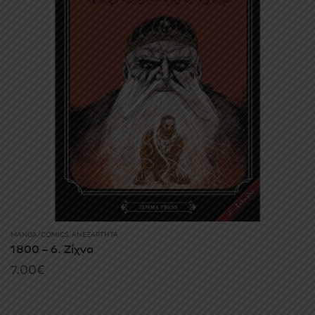
MANGA/COMICS
,
ΑΝΕΞΆΡΤΗΤΑ
1800 – 6. Ζίχνα
7.00
€