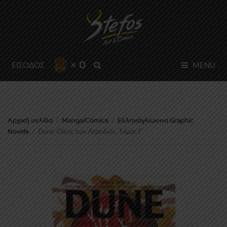
× 0
SEARCH
ΕΙΣΟΔΟΣ
MENU
Αρχική σελίδα
Manga/Comics
Ελληνόγλωσσα Graphic
/
/
Novels
/
Dune: Οίκος των Ατρειδών, Tόμος Γ’