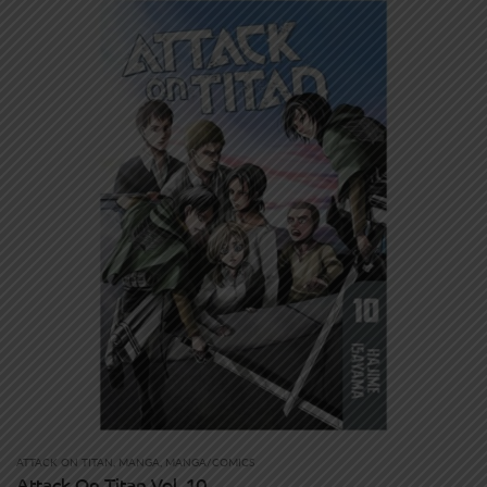
ATTACK ON TITAN
,
MANGA
,
MANGA/COMICS
Attack On Titan Vol. 10