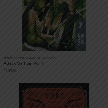
ATTACK ON TITAN
,
MANGA
,
MANGA/COMICS
Attack On Titan Vol. 7
11.90
€