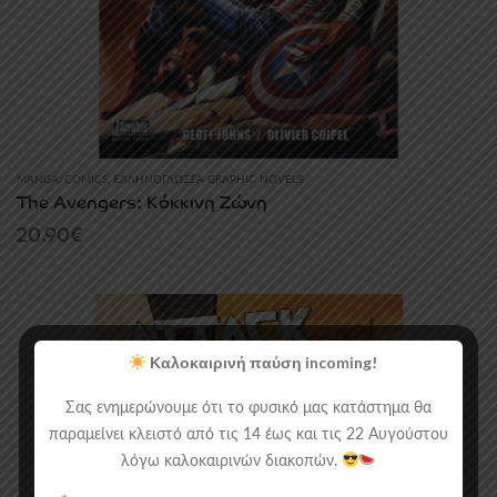
MANGA/COMICS
,
ΕΛΛΗΝΌΓΛΩΣΣΑ GRAPHIC NOVELS
The Avengers: Κόκκινη Ζώνη
20.90
€
Καλοκαιρινή παύση incoming!
Σας ενημερώνουμε ότι το φυσικό μας κατάστημα θα
παραμείνει κλειστό από τις 14 έως και τις 22 Αυγούστου
λόγω καλοκαιρινών διακοπών.