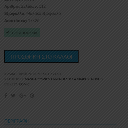
112
Αριθμός Σελίδων:
Μαλακό εξώφυλλο
Εξώφυλλο:
17×26
Διαστάσεις:
1 ΣΕ ΑΠΟΘΕΜΑ
ΠΡΟΣΘΗΚΗ ΣΤΟ ΚΑΛΑΘΙ
ΚΩΔΙΚΌΣ ΠΡΟΪΌΝΤΟΣ:
9789606233050
MANGA/COMICS
ΕΛΛΗΝΌΓΛΩΣΣΑ GRAPHIC NOVELS
ΚΑΤΗΓΟΡΊΕΣ:
,
COMIC
ΕΤΙΚΈΤΑ:
ΠΕΡΙΓΡΑΦΉ