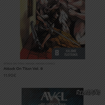
ATTACK ON TITAN
,
MANGA
,
MANGA/COMICS
Attack On Titan Vol. 8
11.90
€