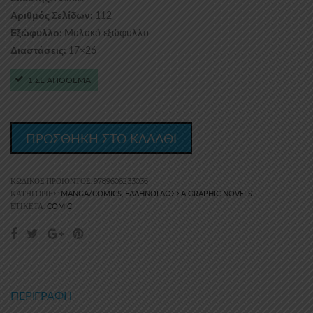
112
Αριθμός Σελίδων:
Μαλακό εξώφυλλο
Εξώφυλλο:
17×26
Διαστάσεις:
1 ΣΕ ΑΠΟΘΕΜΑ
ΠΡΟΣΘΗΚΗ ΣΤΟ ΚΑΛΑΘΙ
ΚΩΔΙΚΌΣ ΠΡΟΪΌΝΤΟΣ:
9789606233036
MANGA/COMICS
ΕΛΛΗΝΌΓΛΩΣΣΑ GRAPHIC NOVELS
ΚΑΤΗΓΟΡΊΕΣ:
,
COMIC
ΕΤΙΚΈΤΑ:
ΠΕΡΙΓΡΑΦΉ