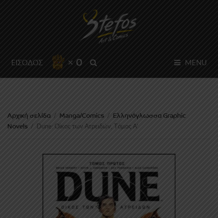
× 0
SEARCH
ΕΙΣΟΔΟΣ
MENU
Αρχική σελίδα
Manga/Comics
Ελληνόγλωσσα Graphic
/
/
Novels
/
Dune: Οίκος των Ατρειδών, Tόμος Α’