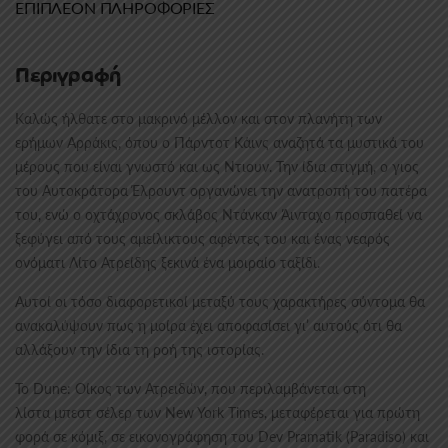
ΕΠΙΠΛΈΟΝ ΠΛΗΡΟΦΟΡΊΕΣ
Περιγραφή
Καλώς ήλθατε στο μακρινό μέλλον και στον πλανήτη των
ερήμων Αρράκις, όπου ο Πάρντοτ Κάινς αναζητά τα μυστικά του
μέρους που είναι γνωστό και ως Ντιουν. Την ίδια στιγμή, ο γιος
του Αυτοκράτορα Έλρουντ οργανώνει την ανατροπή του πατέρα
του, ενώ ο οχτάχρονος σκλάβος Ντάνκαν Άινταχο προσπαθεί να
ξεφύγει από τους αμείλικτους αφέντες του και ένας νεαρός
ονόματι Λίτο Ατρείδης ξεκινά ένα μοιραίο ταξίδι.
Αυτοί οι τόσο διαφορετικοί μεταξύ τους χαρακτήρες σύντομα θα
ανακαλύψουν πως η μοίρα έχει αποφασίσει γι’ αυτούς ότι θα
αλλάξουν την ίδια τη ροή της ιστορίας.
Το Dune: Οίκος των Ατρειδών, που περιλαμβάνεται στη
λίστα μπεστ σέλερ των New York Times, μεταφέρεται για πρώτη
φορά σε κόμιξ, σε εικονογράφηση του Dev Pramatik (Paradiso) και