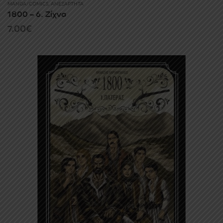
MANGA/COMICS
,
ΑΝΕΞΆΡΤΗΤΑ
1800 – 6. Ζίχνα
7.00
€