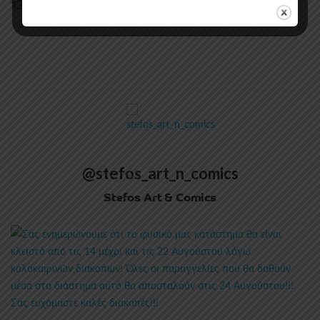
13.90
€
@stefos_art_n_comics
Stefos Art & Comics