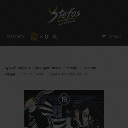
× 0
SEARCH
ΕΙΣΟΔΟΣ
MENU
Αρχική σελίδα
Manga/Comics
Manga
Demon
/
/
/
Slayer
/
Demon Slayer – Kimetsu no Yaiba, Vol. 19