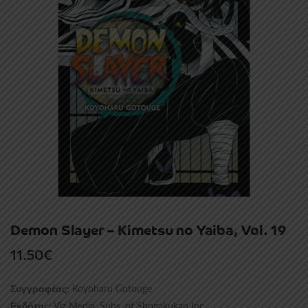
Demon Slayer – Kimetsu no Yaiba, Vol. 19
11.50
€
Koyoharu Gotouge
Συγγραφέας:
Viz Media, Subs. of Shogakukan Inc
Εκδότης: