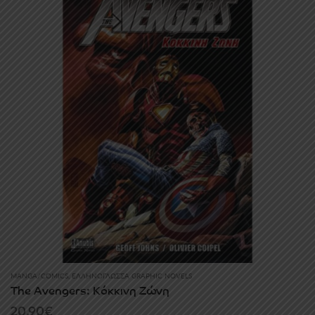
MANGA/COMICS
,
ΕΛΛΗΝΌΓΛΩΣΣΑ GRAPHIC NOVELS
The Avengers: Κόκκινη Ζώνη
20.90
€