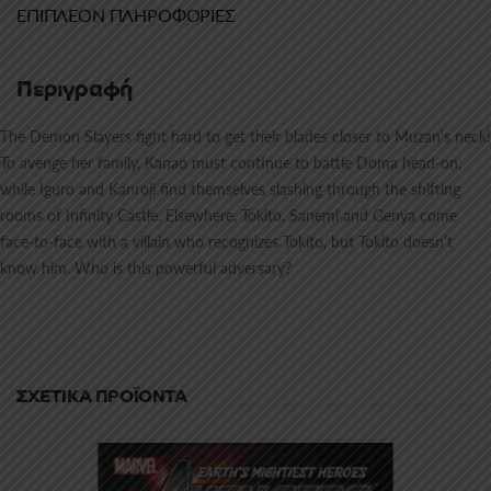
ΕΠΙΠΛΈΟΝ ΠΛΗΡΟΦΟΡΊΕΣ
Περιγραφή
The Demon Slayers fight hard to get their blades closer to Muzan’s neck!
To avenge her family, Kanao must continue to battle Doma head-on,
while Iguro and Kanroji find themselves slashing through the shifting
rooms of Infinity Castle. Elsewhere, Tokito, Sanemi and Genya come
face-to-face with a villain who recognizes Tokito, but Tokito doesn’t
know him. Who is this powerful adversary?
ΣΧΕΤΙΚΆ ΠΡΟΪΌΝΤΑ