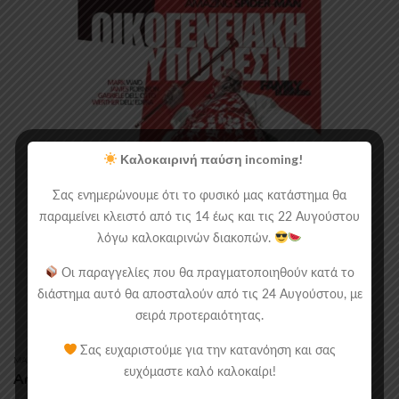
Καλοκαιρινή παύση incoming!
Σας ενημερώνουμε ότι το φυσικό μας κατάστημα θα
παραμείνει κλειστό από τις 14 έως και τις 22 Αυγούστου
λόγω καλοκαιρινών διακοπών.
Οι παραγγελίες που θα πραγματοποιηθούν κατά το
διάστημα αυτό θα αποσταλούν από τις 24 Αυγούστου, με
σειρά προτεραιότητας.
Σας ευχαριστούμε για την κατανόηση και σας
MANGA/COMICS
,
ΕΛΛΗΝΌΓΛΩΣΣΑ GRAPHIC NOVELS
ευχόμαστε καλό καλοκαίρι!
Amazing Spider-Man: Οικογενειακή Υπόθεση