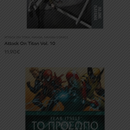
ATTACK ON TITAN
,
MANGA
,
MANGA/COMICS
Attack On Titan Vol. 10
11.90
€