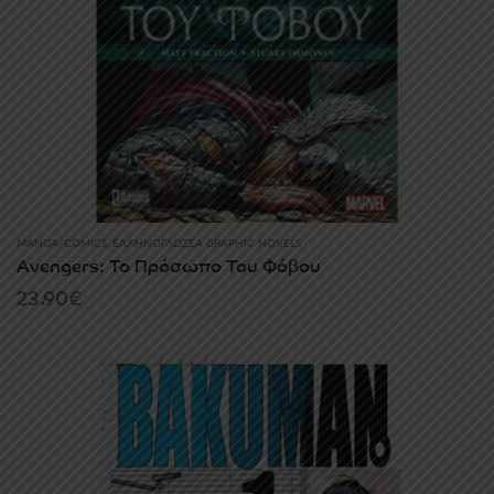
MANGA/COMICS
,
ΕΛΛΗΝΌΓΛΩΣΣΑ GRAPHIC NOVELS
Avengers: Το Πρόσωπο Του Φόβου
23.90
€