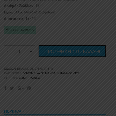
192
Αριθμός Σελίδων:
Μαλακό εξώφυλλο
Εξώφυλλο:
19×13
Διαστάσεις:
2 ΣΕ ΑΠΟΘΕΜΑ
ΠΡΟΣΘΗΚΗ ΣΤΟ ΚΑΛΑΘΙ
-
+
ΚΩΔΙΚΌΣ ΠΡΟΪΌΝΤΟΣ:
9781974718115
DEMON SLAYER
MANGA
MANGA/COMICS
ΚΑΤΗΓΟΡΊΕΣ:
,
,
COMIC
MANGA
ΕΤΙΚΈΤΕΣ:
,
ΠΕΡΙΓΡΑΦΉ